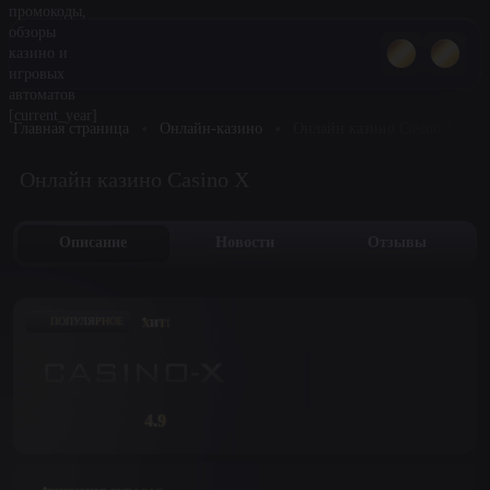
Главная страница
Онлайн-казино
Онлайн казино Casino X
Онлайн казино Casino X
Описание
Новости
Отзывы
ПОПУЛЯРНОЕ
ХИТ!
4.9