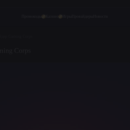
Промокоды
Казино
Игры
Провайдеры
Новости
йдер Gaming Corps
ming Corps