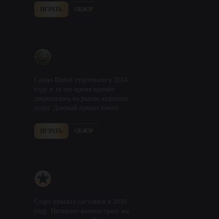
здесь более 8 тысяч…
ИГРАТЬ
ОБЗОР
Casino Riobet стартовало в 2014
году и за это время прочно
закрепилось на рынке азартных
услуг. Данный проект имеет
большой опыт в гемблинг
индустрии…
ИГРАТЬ
ОБЗОР
Старт проекта состоялся в 2016
году. Интернет-казино сразу же