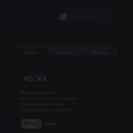
Казино
Новости
Отзывы
Виртуальный клуб с
необычным, но оригинальным
названием работает для
русскоязычных и европейских
пользователей. Площадка
заинтересовала большое
ИГРАТЬ
ОБЗОР
количество посетителей сразу
же после запуска. Это