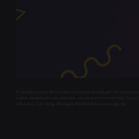
​​В онлайн-казино Booi появился новый провайдер! От провайдер
новой механикой классических слотов и настольных игр. Среди н
JetLucky2, Cat Ching, Blackjack Multihand и многие другие.