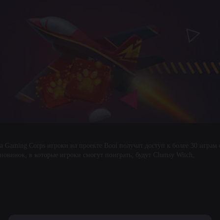
а Gaming Corps игроки на проекте Booi получат доступ к более 30 играм 
овинок, в которые игроки смогут поиграть, будут Clumsy Witch,