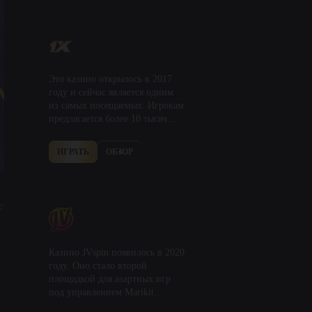
обусловлено…
Это казино открылось в 2017
году и сейчас является одним
из самых посещаемых. Игрокам
предлагается более 10 тысяч
слотов, а также различные
настольные игры,…
ИГРАТЬ
ОБЗОР
с
Казино JVspin появилось в 2020
году. Оно стало второй
площадкой для азартных игр
под управлением Marikit
Holdings. На данный момент