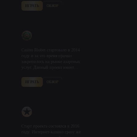
здесь более 8 тысяч…
ИГРАТЬ
ОБЗОР
Casino Riobet стартовало в 2014
году и за это время прочно
закрепилось на рынке азартных
услуг. Данный проект имеет
большой опыт в гемблинг
индустрии…
ИГРАТЬ
ОБЗОР
Старт проекта состоялся в 2016
году. Интернет-казино сразу же