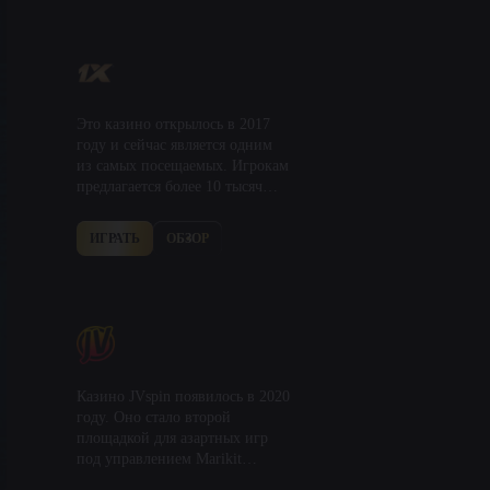
обусловлено…
Это казино открылось в 2017
году и сейчас является одним
из самых посещаемых. Игрокам
предлагается более 10 тысяч
слотов, а также различные
настольные игры,…
ИГРАТЬ
ОБЗОР
Казино JVspin появилось в 2020
году. Оно стало второй
площадкой для азартных игр
под управлением Marikit
Holdings. На данный момент