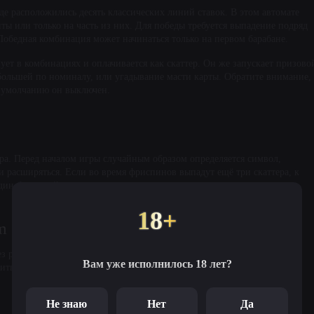
где расположились десять классических линий ставок. В этом автомате
ты или только на часть из них. Для победы требуется выпадение подряд
обедная комбинация может начинаться только на первом барабане.
ует в комбинациях и оплачивается как скаттер. Он же запускает призово
, большей по номиналу, или угадывание масти карты. Обратите внимание,
о умолчанию он выключен.
ера. Перед началом игры случайным образом определяется символ,
и расширяться. Если во время фриспинов выпадут ещё три скаттера, к
один бонусный символ.
18+
m
з регистрации. Для запуска игрового автомата используйте любой
Вам уже исполнилось 18 лет?
итывается в евро. Всем предоставляется пробный баланс на 10 тысяч
Не знаю
Нет
Да