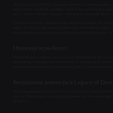
Играть в Legacy of Doom предстоит на поле из пяти барабанов, 
игрок может управлять линиями, ставя на все возможные вариан
двух старших или трёх младших символов на активной линии. П
В игре есть «дикий» символ в виде загадочной книги. Он участв
раунд. В игре есть два варианта риск-игры: вытягивание карты
что активировать риск-раунд необходимо в настройках слота, п
Призовая игра-бонус
Призовой раунд стартует, когда на поле приземляются три скатт
который будет оплачиваться независимо от выпадения на линии 
имеющимся вращениям добавятся ещё десять, и выберется ещё 
Бесплатная демоигра в Legacy of Doo
Пробная демоверсия Legacy of Doom доступна на нашем сайте бе
браузер. Наш вариант слота русифицирован, но игра в нём рассч
кредитов.