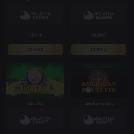
ОБЗОР
ОБЗОР
ИГРАТЬ
ИГРАТЬ
Richy Hog
American Roulette