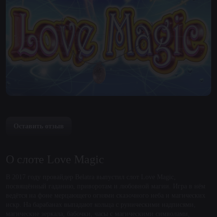
Оставить отзыв
О слоте Love Magic
В 2017 году провайдер Belatra выпустил слот Love Magic,
посвящённый гаданию, приворотам и любовной магии. Игра в нём
ведётся на фоне мерцающего огнями сказочного неба и магических
искр. На барабанах выпадают кольца с руническими надписями,
магические зеркала, бабочки, часы с магическими символами,