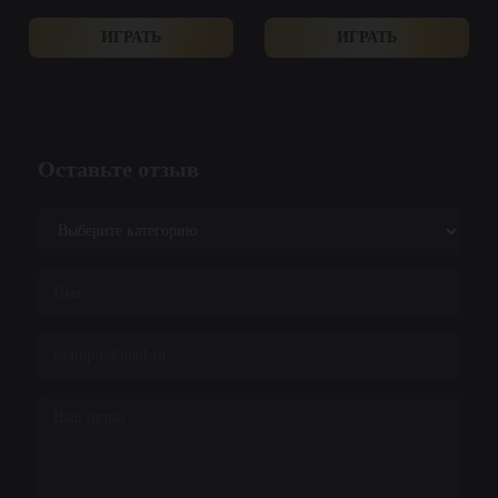
ИГРАТЬ
ИГРАТЬ
Оставьте отзыв