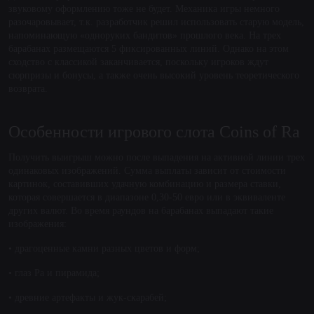
звуковому оформлению тоже не будет. Механика игры немного
разочаровывает, т.к. разработчик решил использовать старую модель,
напоминающую «одноруких бандитов» прошлого века. На трех
барабанах размещаются 5 фиксированных линий. Однако на этом
сходство с классикой заканчивается, поскольку игроков ждут
сюрпризы и бонусы, а также очень высокий уровень теоретического
возврата.
Особенности игрового слота Coins of Ra
Получить выигрыш можно после выпадения на активной линии трех
одинаковых изображений. Сумма выплаты зависит от стоимости
картинок, составивших удачную комбинацию и размера ставки,
которая совершается в диапазоне 0,30-50 евро или в эквиваленте
других валют. Во время раундов на барабанах выпадают такие
изображения:
• драгоценные камни разных цветов и форм;
• глаз Ра и пирамида;
• древние артефакты и жук-скарабей;