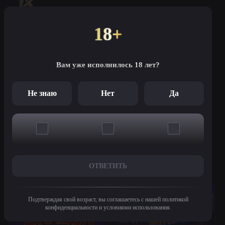
Это казино открылось в 2017
18+
году и сейчас является одним
из самых посещаемых. Игрокам
предлагается более 10 тысяч
Вам уже исполнилось 18 лет?
слотов, а также различные
настольные игры,…
ИГРАТЬ
ОБЗОР
Не знаю
Нет
Да
Все казино
Похожие игры
ОТВЕТИТЬ
Подтверждая свой возраст, вы соглашаетесь с нашей политикой
конфиденциальности и условиями использования.