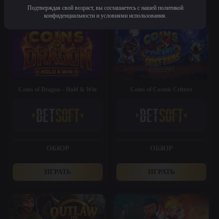
Похожие игры
Подтверждая свой возраст, вы соглашаетесь с нашей политикой
конфиденциальности и условиями использования.
Coins of Dragon – Hold & Win
Coins of Cosmic Critters
ОБЗОР
ОБЗОР
ИГРАТЬ
ИГРАТЬ