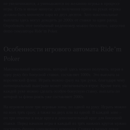
не увеличиваются, а уменьшаются по желанию игрока в процессе
игры. Есть и явные минусы: для получения приза на руках игрока
должна быть минимум пара из двух десяток. Зато максимальные
выплаты здесь могут доходить до 2000х от ставки за один раунд.
Опробовать этот необычный видеопокер можно бесплатно, запустив
demo симулятора Ride’m Poker.
Особенности игрового автомата Ride’m
Poker
Максимальный множитель, который здесь можно получить, играя в
одну руку без бонусной ставки, составляет 1000х. Это выплата за
королевский флеш. Играть можно сразу на три руки, благодаря чему
потенциальный выигрыш может увеличиваться втрое. Кроме того, на
каждой руке можно сделать особую бонусную ставку, выплаты по
которой за флеш-рояль уже составляют 2000х.
На игровом поле три игровые зоны, по одной на руку. Играть можно
на всех трёх сразу, а также на двух или на одной. В каждой зоне –
по три отметки в виде круга и дополнительный круг для бонусной
ставки. Перед началом игры в каждый из трёх нижних кругов нужно
поставить фишки одинакового номинала. Ставки в разных руках