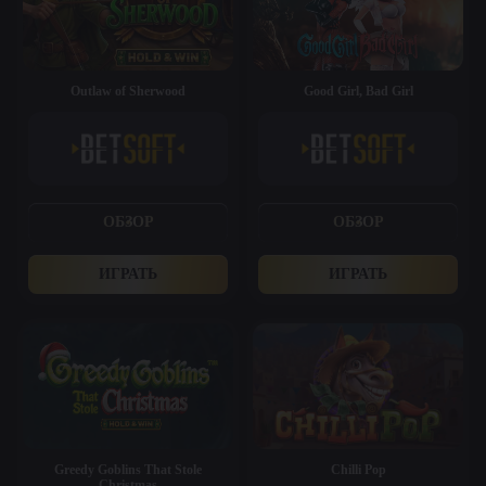
Outlaw of Sherwood
Good Girl, Bad Girl
ОБЗОР
ОБЗОР
ИГРАТЬ
ИГРАТЬ
Greedy Goblins That Stole
Chilli Pop
Christmas