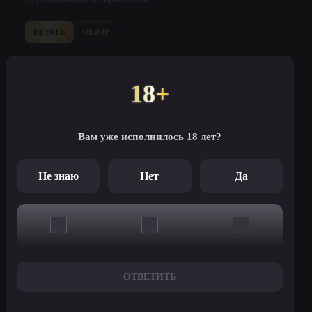
пользователей. Площадка
заинтересовала большое
ИГРАТЬ
ОБЗОР
количество посетителей сразу
же после запуска. Это
обусловлено…
18+
Это казино открылось в 2017
Вам уже исполнилось 18 лет?
году и сейчас является одним
из самых посещаемых. Игрокам
предлагается более 10 тысяч
Не знаю
Нет
Да
слотов, а также различные
настольные игры,…
ИГРАТЬ
ОБЗОР
Все казино
ОТВЕТИТЬ