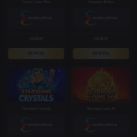
Crown Coins Dice
Amazons Riches
ОБЗОР
ОБЗОР
ИГРАТЬ
ИГРАТЬ
Starshine Crystals
Burning Coins 20