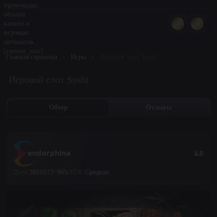
Главная страница
Игры
Игровой слот Sushi
Игровой слот Sushi
Обзор
Отзывы
4.0
Дата:
2014
RTP:
96%
VOL:
Средняя