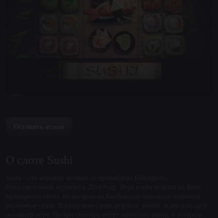
Оставить отзыв
О слоте Sushi
Sushi – это игровой автомат от провайдера Endorphina,
представленный игрокам в 2014 году. Игра в нём ведётся на фоне
мраморного стола, на котором на бамбуковых циновках подаются
различные суши. В слоте всего пять игровых линий, и нет вайлда в
основной игре. Но три скаттера могут запустить раунд, в котором