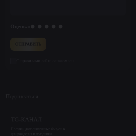
Оценка:
ОТПРАВИТЬ
С правилами сайта ознакомлен
Подписаться
TG-КАНАЛ
Получай дополнительные бонусы в
дни рождения и праздники