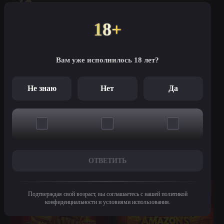
18+
Это казино открылось в 2017
году и сейчас является одним
из самых посещаемых. Игрокам
предлагается более 10 тысяч
Вам уже исполнилось 18 лет?
слотов, а также различные
настольные игры,…
ИГРАТЬ
ОБЗОР
Не знаю
Нет
Да
Все казино
Похожие игры
ОТВЕТИТЬ
Подтверждая свой возраст, вы соглашаетесь с нашей политикой
конфиденциальности и условиями использования.