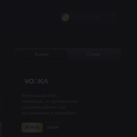
Казино
Слоты
Виртуальный клуб с
необычным, но оригинальным
названием работает для
русскоязычных и европейских
пользователей. Площадка
заинтересовала большое
ИГРАТЬ
ОБЗОР
количество посетителей сразу
же после запуска. Это