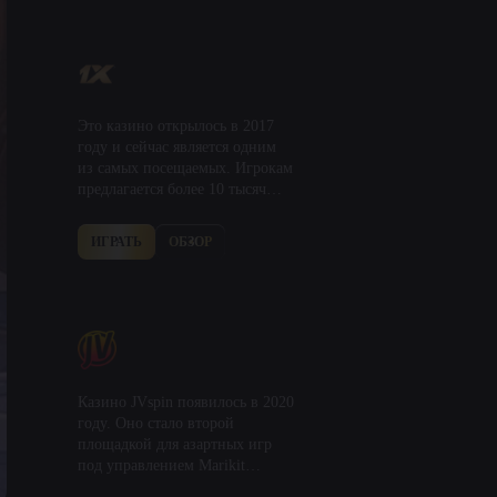
обусловлено…
Это казино открылось в 2017
году и сейчас является одним
из самых посещаемых. Игрокам
предлагается более 10 тысяч
слотов, а также различные
настольные игры,…
ИГРАТЬ
ОБЗОР
Казино JVspin появилось в 2020
году. Оно стало второй
площадкой для азартных игр
под управлением Marikit
Holdings. На данный момент