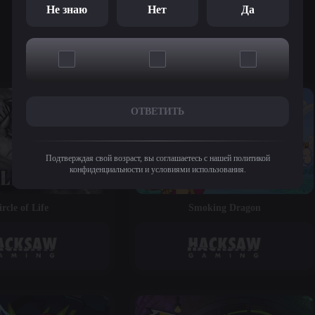
Не знаю
Нет
Да
ОТВЕТИТЬ
Подтверждая свой возраст, вы соглашаетесь с нашей политикой
конфиденциальности и условиями использования.
ЗОР
ИГРАТЬ
ОБЗОР
ircle of Life
Smoking Dragon