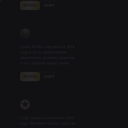
здесь более 8 тысяч…
ИГРАТЬ
ОБЗОР
Casino Riobet стартовало в 2014
году и за это время прочно
закрепилось на рынке азартных
услуг. Данный проект имеет
большой опыт в гемблинг
индустрии…
ИГРАТЬ
ОБЗОР
Старт проекта состоялся в 2016
году. Интернет-казино сразу же