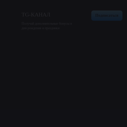
TG-КАНАЛ
Подписаться
Получай дополнительные бонусы в
дни рождения и праздники