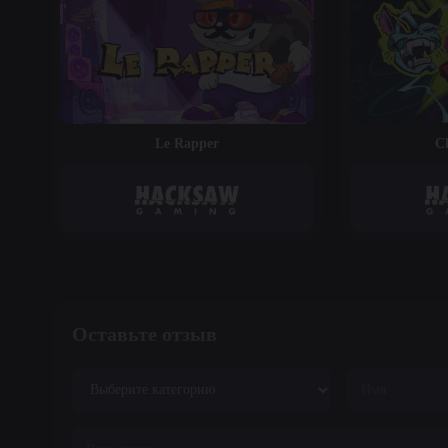
ИГРАТЬ
ОБЗОР
ИГРАТЬ
ОБ
Le Rapper
C
Оставьте отзыв