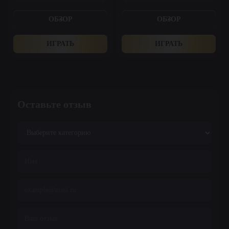
ОБЗОР
ОБЗОР
ИГРАТЬ
ИГРАТЬ
Оставьте отзыв