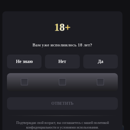
же после запуска. Это
обусловлено…
18+
Это казино открылось в 2017
году и сейчас является одним
Вам уже исполнилось 18 лет?
из самых посещаемых. Игрокам
предлагается более 10 тысяч
слотов, а также различные
Не знаю
Нет
Да
настольные игры,…
ИГРАТЬ
ОБЗОР
Все казино
ОТВЕТИТЬ
Похожие игры
Подтверждая свой возраст, вы соглашаетесь с нашей политикой
конфиденциальности и условиями использования.