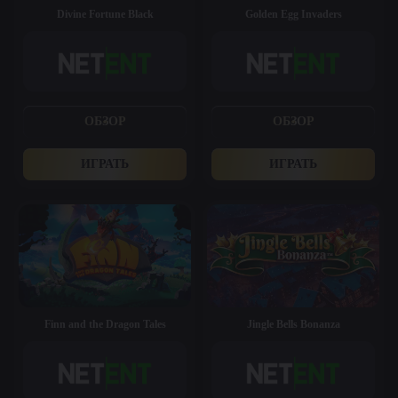
Divine Fortune Black
Golden Egg Invaders
ОБЗОР
ОБЗОР
ИГРАТЬ
ИГРАТЬ
Finn and the Dragon Tales
Jingle Bells Bonanza