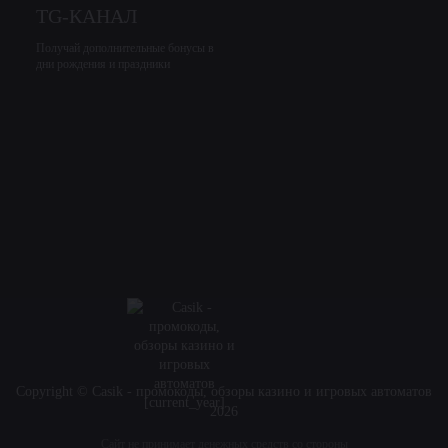
TG-КАНАЛ
Получай дополнительные бонусы в
дни рождения и праздники
Copyright © Casik - промокоды, обзоры казино и игровых автоматов
2026
Сайт не принимает денежных средств со стороны