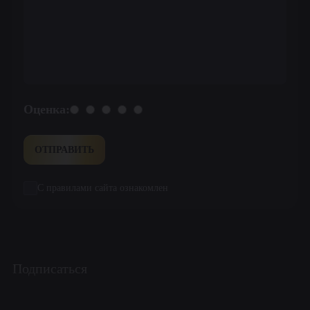
Оценка:
ОТПРАВИТЬ
С правилами сайта ознакомлен
Подписаться