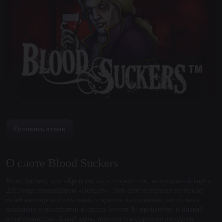
Оставить отзыв
О слоте Blood Suckers
Blood Suckers, или «Кровососы», – старый слот, выпущенный ещё в
2013 году провайдером «НетЕнт». Этот слот интересен не только
своей вампирской тематикой и яркими анимациями, но и очень
высокими показателями возврата (почти 98 процентов) и низкой
волатильностью. А ещё здесь, помимо стандартного раунда со