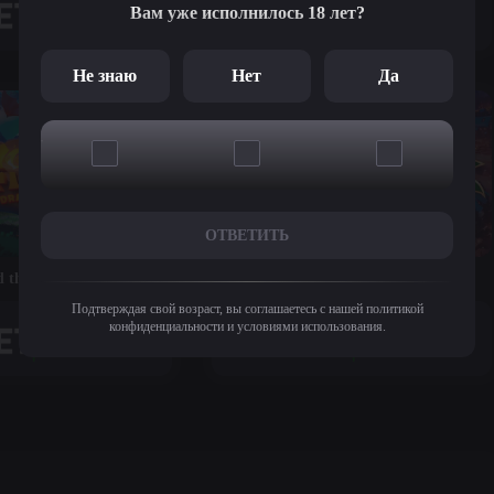
Вам уже исполнилось 18 лет?
Не знаю
Нет
Да
ОТВЕТИТЬ
ЗОР
ИГРАТЬ
ОБЗОР
 the Dragon Tales
Jingle Bells Bonanza
Подтверждая свой возраст, вы соглашаетесь с нашей политикой
конфиденциальности и условиями использования.