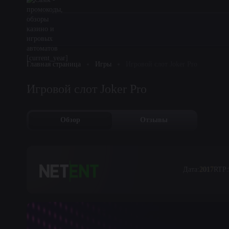
Главная страница
Игры
Игровой слот Joker Pro
Игровой слот Joker Pro
Обзор
Отзывы
Дата:
2017
RTP: