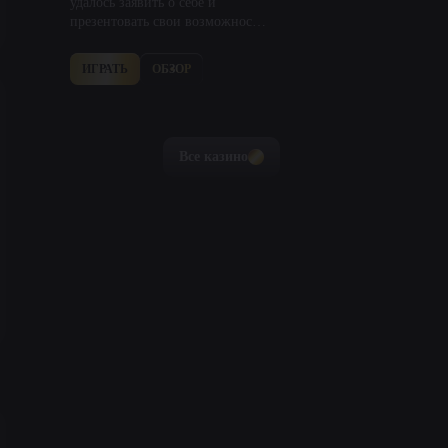
удалось заявить о себе и
презентовать свои возможности
с лучшей стороны. Сайт имеет
качественный
ИГРАТЬ
ОБЗОР
анимированный…
Все казино