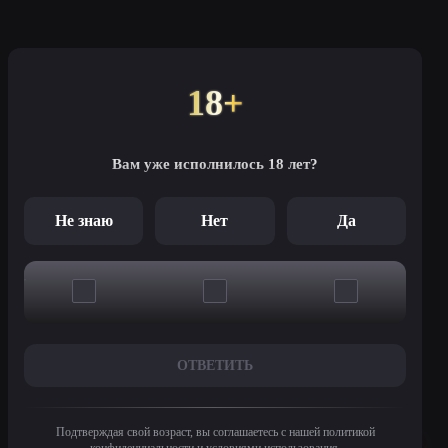
же после запуска. Это
обусловлено…
18+
Это казино открылось в 2017
году и сейчас является одним
из самых посещаемых. Игрокам
Вам уже исполнилось 18 лет?
предлагается более 10 тысяч
слотов, а также различные
настольные игры,…
Не знаю
Нет
Да
ИГРАТЬ
ОБЗОР
Все казино
ОТВЕТИТЬ
Похожие игры
Подтверждая свой возраст, вы соглашаетесь с нашей политикой
конфиденциальности и условиями использования.