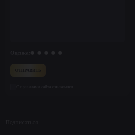
Оценка:
ОТПРАВИТЬ
С правилами сайта ознакомлен
Подписаться