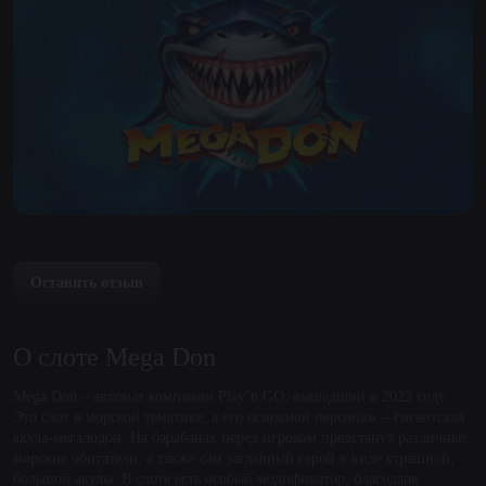
Оставить отзыв
О слоте Mega Don
Mega Don – автомат компании Play’n GO, вышедший в 2022 году.
Это слот в морской тематике, а его основной персонаж – гигантская
акула-мегалодон. На барабанах перед игроком предстанут различные
морские обитатели, а также сам заглавный герой в виде страшной,
большой акулы. В слоте есть особый модификатор, благодаря