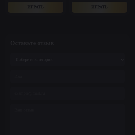
ИГРАТЬ
ИГРАТЬ
Оставьте отзыв