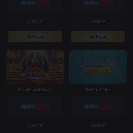
ОБЗОР
ОБЗОР
ИГРАТЬ
ИГРАТЬ
Fate of Dead Blitzways
Bubblin’ Riches
ОБЗОР
ОБЗОР