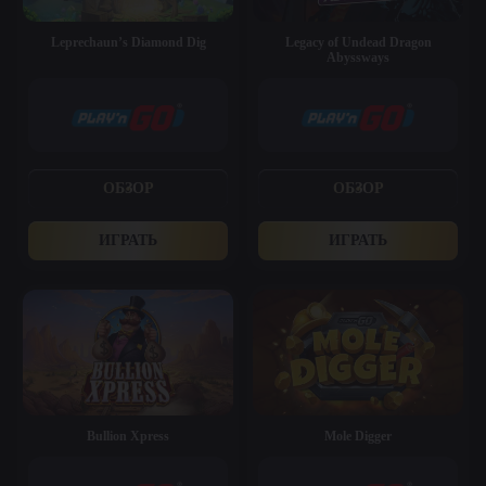
Leprechaun’s Diamond Dig
Legacy of Undead Dragon
Abyssways
ОБЗОР
ОБЗОР
ИГРАТЬ
ИГРАТЬ
Bullion Xpress
Mole Digger