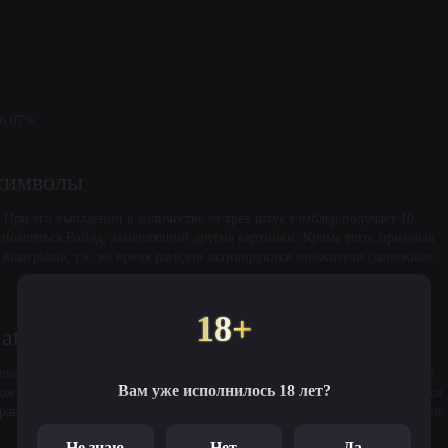
6,07%.
 символы
 При его выпадении в количестве от трех штук гэмблер получает 10
появиться Вайлд, заменяющий другие картинки. Кроме того, призовая
 выигрыша, т.к. во время раундов активируются множители (денежные
18+
at the Races
версии игроки с легкостью изучат правила, представленные в таблице
Вам уже исполнилось 18 лет?
можно на нашем сайте без ограничений по времени. Ставки совершаются
раниченном количестве. Если баланс обнуляется из-за проигрыша, после
Не знаю
Нет
Да