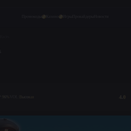
Промокоды
Казино
Игры
Провайдеры
Новости
 Races
s
4.0
:
96%
VOL:
Высокая