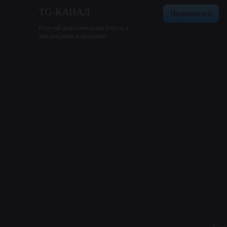
TG-КАНАЛ
Подписаться
Получай дополнительные бонусы в
дни рождения и праздники