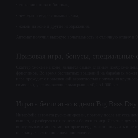
• стаканчик пива и бинокль;
• чемодан и ведро с шампанским;
• жокей на коне и другие изображения.
Автомат получил высокую волатильность и отличную отдачу в 9
Призовая игра, бонусы, специальные
Скаттер (жокей на коне) является самым главным изображением.
фриспинов. Во время бесплатных вращений на барабанах может 
игра проходит с повышенной вероятностью получения крупного
символы), увеличивающие выигрыш в х0,2-х1 000 раз.
Играть бесплатно в демо Big Bass Day 
Интерфейс автомата русифицирован, поэтому после запуска демо
выплат, и разберутся с нюансами бонусных игр. Играть в демо 
виртуальными монетами, которые всегда можно получить в неог
перезапуска слота он снова пополняется.