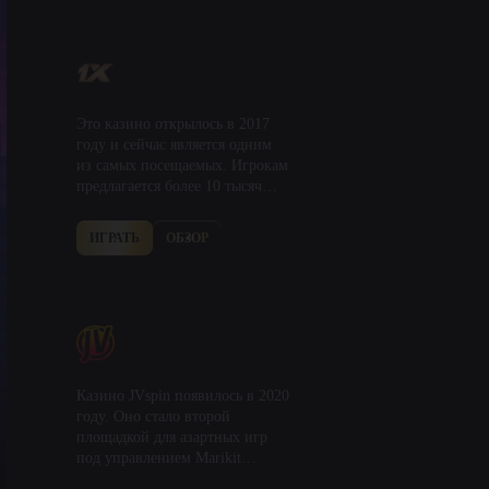
обусловлено…
Это казино открылось в 2017
году и сейчас является одним
из самых посещаемых. Игрокам
предлагается более 10 тысяч
слотов, а также различные
настольные игры,…
ИГРАТЬ
ОБЗОР
Казино JVspin появилось в 2020
году. Оно стало второй
площадкой для азартных игр
под управлением Marikit
Holdings. На данный момент