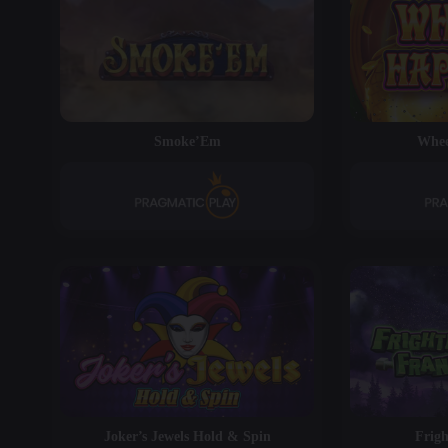
ИГРАТЬ
ОБЗОР
ИГРАТЬ
ОБ
Smoke’Em
Whee
ИГРАТЬ
ОБЗОР
ИГРАТЬ
ОБ
Joker’s Jewels Hold & Spin
Frigh