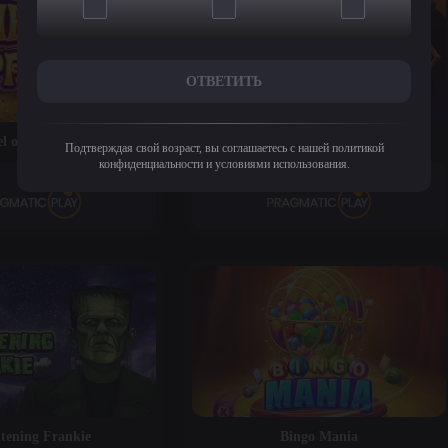
ОТВЕТИТЬ
ЗОР
ИГРАТЬ
ОБЗОР
l of Happiness
King of Spear
Подтверждая свой возраст, вы соглашаетесь с нашей политикой
конфиденциальности и условиями использования.
ЗОР
ИГРАТЬ
ОБЗОР
tening Frankie
Bingo Mania