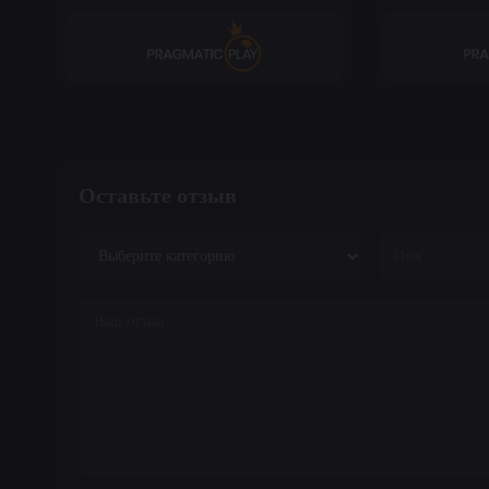
Оставьте отзыв