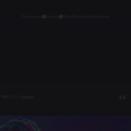
Промокоды
Казино
Игры
Провайдеры
Новости
4.0
:
96%
VOL:
Средняя