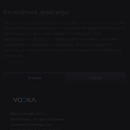
Бесплатная демо игра
Запустить слот Dragon Hero у нас на сайте вы можете бесплатно. Мы
предлагаем демоверсию игрового автомата, которая не отличается от
оригинального слота, выпущенного провайдером. Слот
русифицирован. В разделе с информацией вы можете подробнее
ознакомиться с правилами игры на нём. Автомат Dragon Hero
запускается в браузере без установки на компьютер или мобильное
устройство.
Казино
Слоты
Виртуальный клуб с
необычным, но оригинальным
названием работает для