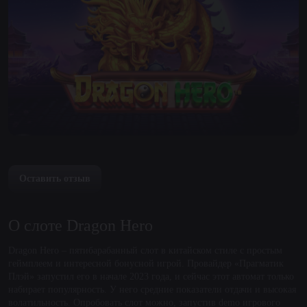
Оставить отзыв
О слоте Dragon Hero
Dragon Hero – пятибарабанный слот в китайском стиле с простым
геймплеем и интересной бонусной игрой. Провайдер «Прагматик
Плэй» запустил его в начале 2023 года, и сейчас этот автомат только
набирает популярность. У него средние показатели отдачи и высокая
волатильность. Опробовать слот можно, запустив demo игрового