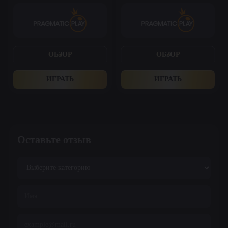
ОБЗОР
ОБЗОР
ИГРАТЬ
ИГРАТЬ
Оставьте отзыв