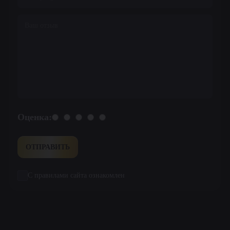
Оценка:
ОТПРАВИТЬ
С правилами сайта ознакомлен