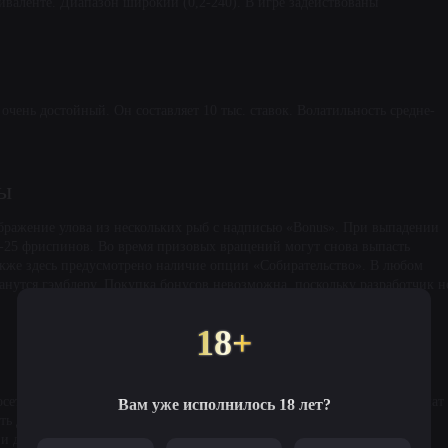
квиваленте. Диапазон широкий (0,2-240). В игре задействованы
ень достойный. Он составляет 10 тыс. ставок. Волатильность средне-
лы
ображение улова из нескольких рыб с надписью «Bonus». При выпадении
0-25 фриспинов. Во время призовых вращений могут снова выпасть
акже здесь предусмотрено наличие опции «Собирательство». В любом
танутся гэмблеру. Покупка бонусов невозможна, поскольку разработчик н
18+
етитель может воспользоваться отличным шансом развлечься в автомат
Вам уже исполнилось 18 лет?
ать демонстрационную версию симулятора. Она запускается на
ции демки. Пополнение баланса бесплатными монетами тоже возможно.