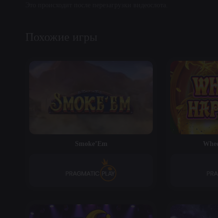
Это происходит после перезагрузки видеослота.
Похожие игры
ИГРАТЬ
ОБЗОР
ИГРАТЬ
ОБ
Smoke’Em
Whee