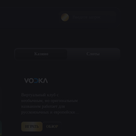
Казино
Слоты
Виртуальный клуб с
необычным, но оригинальным
названием работает для
русскоязычных и европейских
пользователей. Площадка
заинтересовала большое
ИГРАТЬ
ОБЗОР
количество посетителей сразу
же после запуска. Это