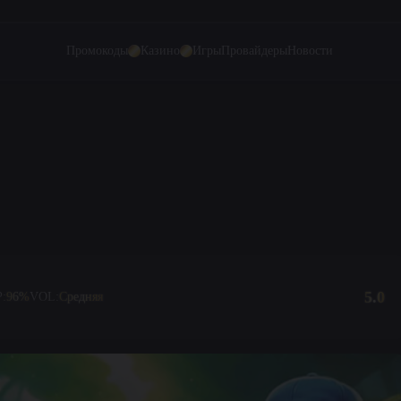
Промокоды
Казино
Игры
Провайдеры
Новости
5.0
:
96%
VOL:
Средняя