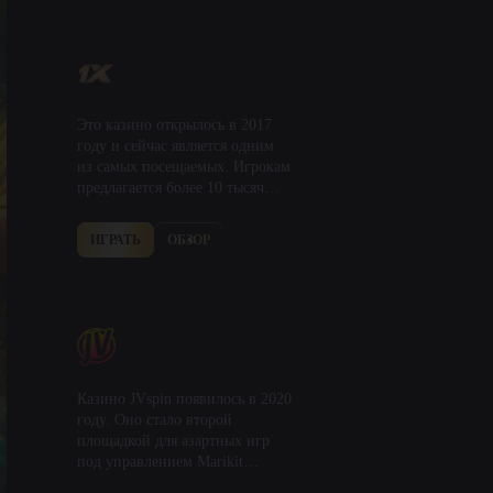
обусловлено…
Это казино открылось в 2017
году и сейчас является одним
из самых посещаемых. Игрокам
предлагается более 10 тысяч
слотов, а также различные
настольные игры,…
ИГРАТЬ
ОБЗОР
Казино JVspin появилось в 2020
году. Оно стало второй
площадкой для азартных игр
под управлением Marikit
Holdings. На данный момент