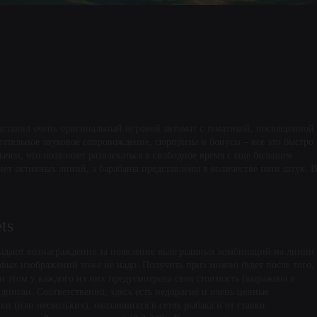
едставил очень оригинальный игровой автомат с тематикой, посвященной
гательное звуковое сопровождение, сюрпризы и бонусы – все это быстро
ычен, что позволяет развлекаться в свободное время с еще большим
нет активных линий, а барабаны представлены в количестве пяти штук. В
ts
е выдают вознаграждение за появление выигрышных комбинаций на линии
овых изображений тоже не надо. Получить приз можно будет после того,
ри этом у каждого из них предусмотрена своя стоимость (выражена в
дписан. Соответственно, здесь есть недорогие и очень ценные
и (или нескольких), оказавшихся в сетях рыбака и от ставки