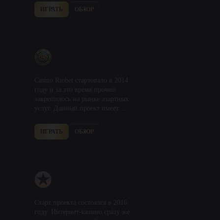
здесь более 8 тысяч…
ИГРАТЬ
ОБЗОР
Casino Riobet стартовало в 2014
году и за это время прочно
закрепилось на рынке азартных
услуг. Данный проект имеет
большой опыт в гемблинг
индустрии…
ИГРАТЬ
ОБЗОР
т
Старт проекта состоялся в 2016
году. Интернет-казино сразу же