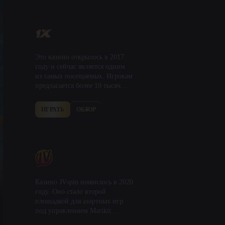
обусловлено…
Это казино открылось в 2017
году и сейчас является одним
из самых посещаемых. Игрокам
предлагается более 10 тысяч
слотов, а также различные
настольные игры,…
ИГРАТЬ
ОБЗОР
Казино JVspin появилось в 2020
году. Оно стало второй
площадкой для азартных игр
под управлением Marikit
Holdings. На данный момент