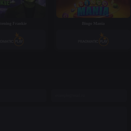
ЗОР
ИГРАТЬ
ОБЗОР
tening Frankie
Bingo Mania