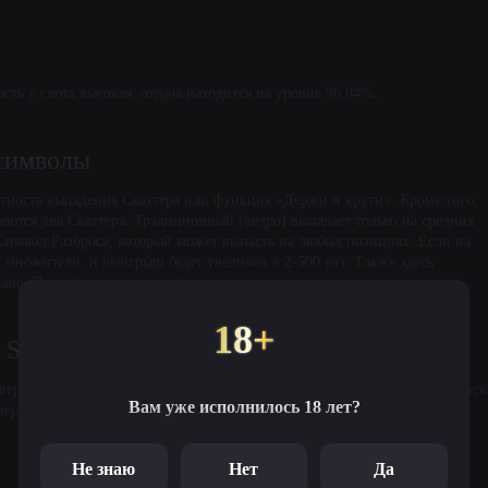
сть у слота высокая, отдача находится на уровне 96,04%.
 символы
тность выпадения Скаттера или функция «Держи и крути». Кроме того,
ются два Скаттера. Традиционный (ведро) выпадает только на средних
 Символ Разброса, который может выпасть на любых позициях. Если на
 в множители, и выигрыш будет увеличен в 2-500 раз. Также здесь
ьше. Подробности есть в таблице выплат.
18+
 Sea Food and Win It
рсию автомата. Это позволит разобраться с его особенностями без риск
Вам уже исполнилось 18 лет?
ершения ставок активируются на балансе после запуска слота. Для
Не знаю
Нет
Да