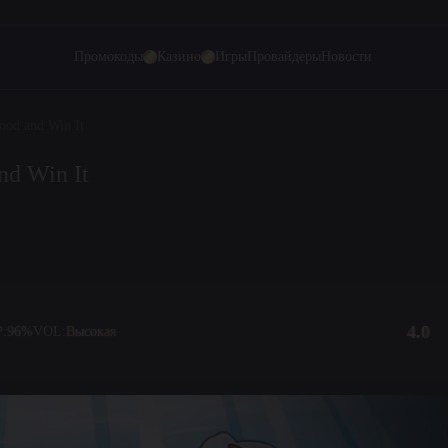
Промокоды
Казино
Игры
Провайдеры
Новости
ood and Win It
nd Win It
4.0
:
96%
VOL:
Высокая