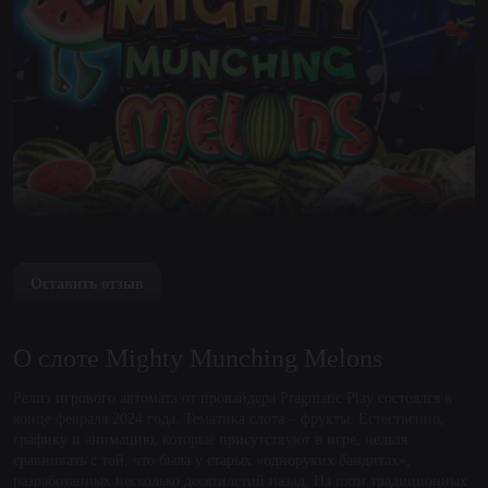
Оставить отзыв
О слоте Mighty Munching Melons
Релиз игрового автомата от провайдера Pragmatic Play состоялся в
конце февраля 2024 года. Тематика слота – фрукты. Естественно,
графику и анимацию, которые присутствуют в игре, нельзя
сравнивать с той, что была у старых «одноруких бандитах»,
разработанных несколько десятилетий назад. На пяти традиционных