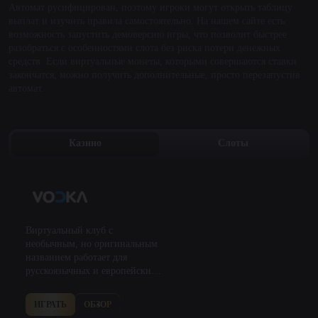
Автомат русифицирован, поэтому игроки могут открыть таблицу
выплат и изучить правила самостоятельно. На нашем сайте есть
возможность запустить демоверсию игры, что позволит быстрее
разобраться с особенностями слота без риска потери денежных
средств. Если виртуальные монеты, которыми совершаются ставки
закончатся, можно получить дополнительные, просто перезапустив
автомат.
Казино
Слоты
Виртуальный клуб с
необычным, но оригинальным
названием работает для
русскоязычных и европейских
пользователей. Площадка
заинтересовала большое
ИГРАТЬ
ОБЗОР
количество посетителей сразу