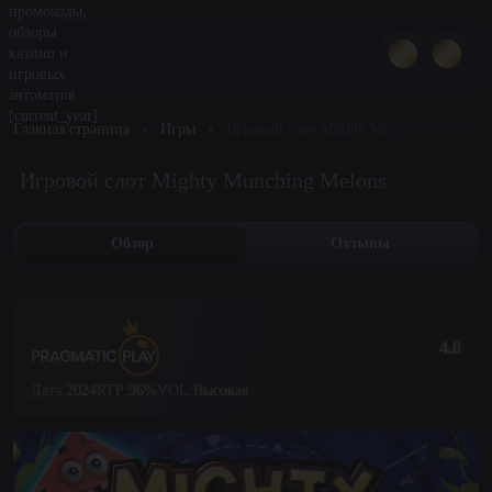
Главная страница
Игры
Игровой слот Mighty Munching Melons
Игровой слот Mighty Munching Melons
Обзор
Отзывы
4.0
Дата:
2024
RTP:
96%
VOL:
Высокая