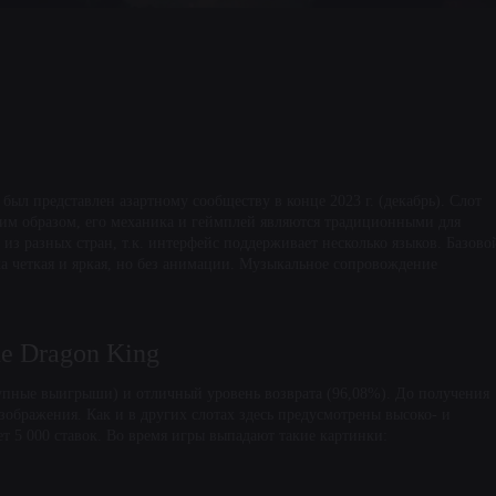
был представлен азартному сообществу в конце 2023 г. (декабрь). Слот
м образом, его механика и геймплей являются традиционными для
из разных стран, т.к. интерфейс поддерживает несколько языков. Базово
ка четкая и яркая, но без анимации. Музыкальное сопровождение
he Dragon King
упные выигрыши) и отличный уровень возврата (96,08%). До получения
ображения. Как и в других слотах здесь предусмотрены высоко- и
 5 000 ставок. Во время игры выпадают такие картинки: