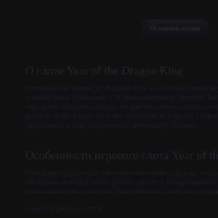
Оставить отзыв
О слоте Year of the Dragon King
Оригинальный автомат от Pragmatic Play на восточную тематику 
оснащен пятью барабанами и 20 фиксированными линиями. Таки
«одноруких бандитов». Играть без проблем смогут пользователи 
валютой является евро, но можно использовать и другие. Графи
представлено в виде национальных композиций Востока.
Особенности игрового слота Year of t
Провайдер предусмотрел высокую волатильность (редкие, но кр
выплаты на активной линии должно оказаться 3-5 одинаковых из
низкооплачиваемые символы. Максимальный выигрыш составляет
• карты от десятки до туза;