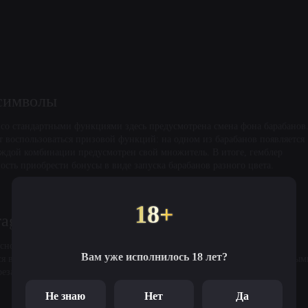
 символы
со стандартными функциями здесь предусмотрена смена фона барабанов
т воспользоваться призовой функций: на одном из барабанов появляется
аждой комбинации предусмотрен свой множитель. В итоге, гемблер
ть приобрести бонусы в виде запуска барабанов разного цвета.
18+
ragon King
пасном деморежиме. Все желающие могут воспользоваться этим
Вам уже исполнилось 18 лет?
ся в будущем. Ставки совершаются виртуальными монетами, выдаваемым
резагрузки слота появятся новые.
Не знаю
Нет
Да