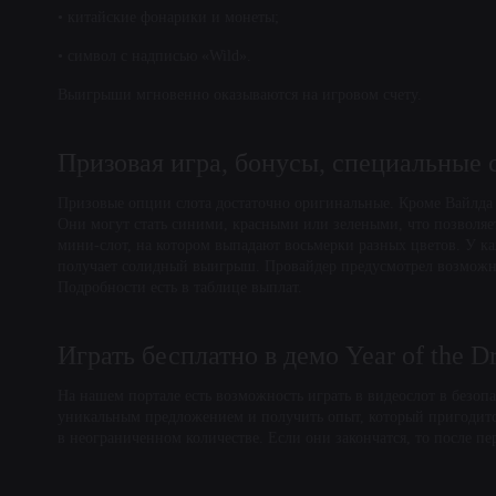
• китайские фонарики и монеты;
• символ с надписью «Wild».
Выигрыши мгновенно оказываются на игровом счету.
Призовая игра, бонусы, специальные
Призовые опции слота достаточно оригинальные. Кроме Вайлда 
Они могут стать синими, красными или зелеными, что позволяе
мини-слот, на котором выпадают восьмерки разных цветов. У к
получает солидный выигрыш. Провайдер предусмотрел возможнос
Подробности есть в таблице выплат.
Играть бесплатно в демо Year of the D
На нашем портале есть возможность играть в видеослот в безо
уникальным предложением и получить опыт, который пригодит
в неограниченном количестве. Если они закончатся, то после пе