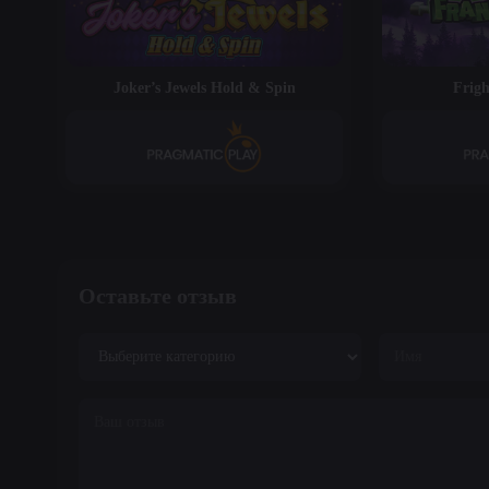
ИГРАТЬ
ОБЗОР
ИГРАТЬ
ОБ
Joker’s Jewels Hold & Spin
Frigh
Оставьте отзыв