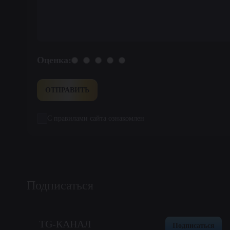
Оценка:
ОТПРАВИТЬ
С правилами сайта ознакомлен
Подписаться
TG-КАНАЛ
Подписаться