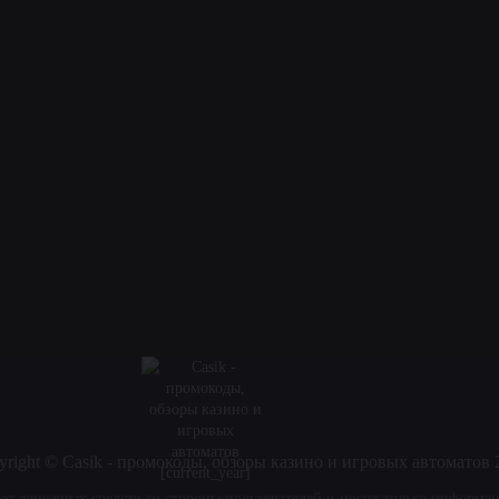
yright © Casik - промокоды, обзоры казино и игровых автоматов 
ет денежных средств со стороны пользователей и носит только информа