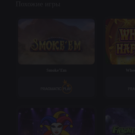
Похожие игры
ИГРАТЬ
ОБЗОР
ИГРАТЬ
ОБ
Smoke’Em
Whee