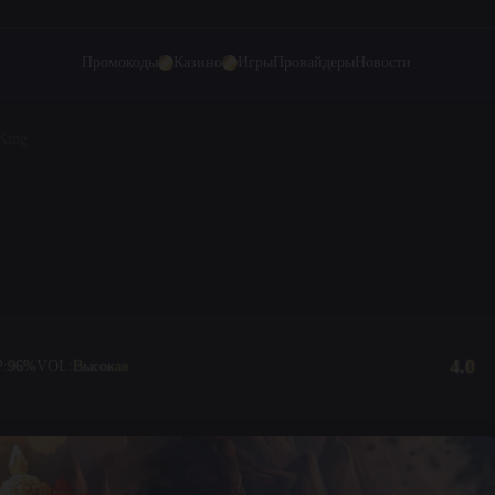
Промокоды
Казино
Игры
Провайдеры
Новости
King
4.0
:
96%
VOL:
Высокая