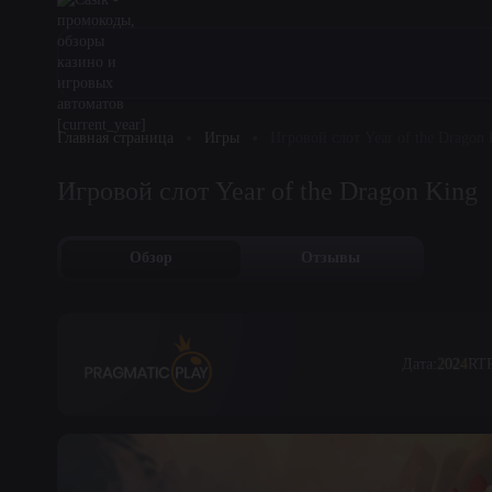
Главная страница
Игры
Игровой слот Year of the Dragon 
Игровой слот Year of the Dragon King
Обзор
Отзывы
Дата:
2024
RTP