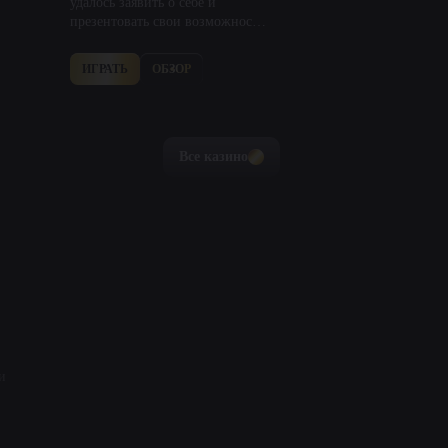
удалось заявить о себе и
презентовать свои возможности
с лучшей стороны. Сайт имеет
качественный
ИГРАТЬ
ОБЗОР
анимированный…
Все казино
.
и