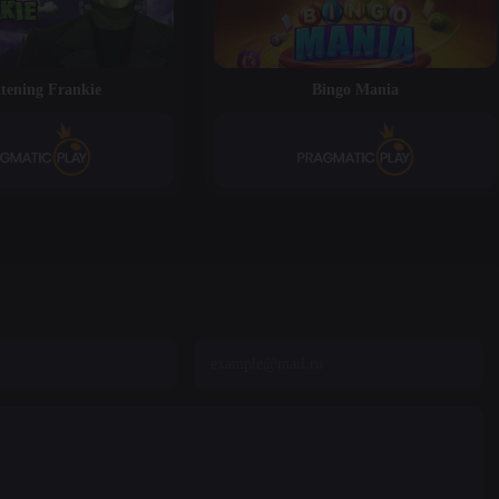
ЗОР
ИГРАТЬ
ОБЗОР
tening Frankie
Bingo Mania