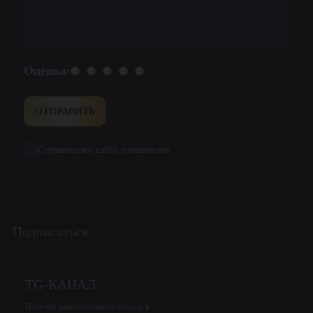
Оценка:
ОТПРАВИТЬ
С правилами сайта ознакомлен
Подписаться
TG-КАНАЛ
Получай дополнительные бонусы в