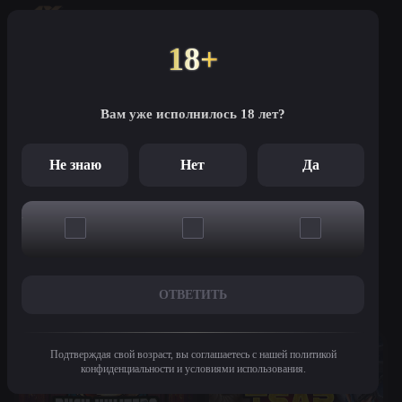
18+
Это казино открылось в 2017
году и сейчас является одним
из самых посещаемых. Игрокам
предлагается более 10 тысяч
Вам уже исполнилось 18 лет?
слотов, а также различные
настольные игры,…
ИГРАТЬ
ОБЗОР
Не знаю
Нет
Да
Все казино
Похожие игры
ОТВЕТИТЬ
Подтверждая свой возраст, вы соглашаетесь с нашей политикой
конфиденциальности и условиями использования.