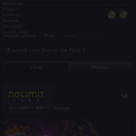
Главная страница
Игры
Игровой слот Fire in the Hole 2
Игровой слот Fire in the Hole 2
Обзор
Отзывы
5.0
Дата:
2024
RTP:
96%
VOL:
Высокая