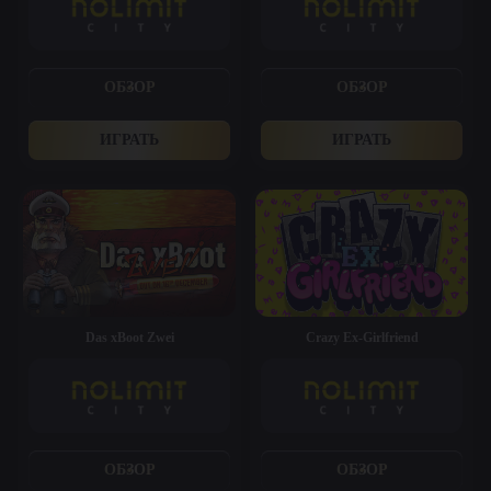
ОБЗОР
ОБЗОР
ИГРАТЬ
ИГРАТЬ
Das xBoot Zwei
Crazy Ex-Girlfriend
ОБЗОР
ОБЗОР