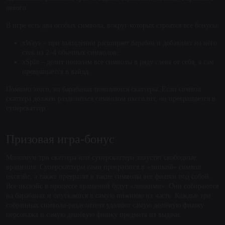
левого.
В игре есть два особых символа, вокруг которых строятся все бонусы:
xWays – при выпадении расширяет барабан и добавляет на него
стек из 2–4 обычных символов;
xSplit – делит пополам все символы в ряду слева от себя, а сам
превращается в вайлд.
Помимо этого, на барабанах появляются скаттеры. Если символ
скаттера должен разделиться символом икссплит, он превращается в
суперскаттер.
Призовая игра-бонус
Минимум три скаттера или суперскаттера запустят свободные
вращения. Суперскаттеры сами превратятся в «липкий» символ
иксвэйс, а также превратят в такие символы все фишки под собой.
Все иксвэйс в процессе вращений будут «липкими». Они собираются
на барабанах и опускаются в самую нижнюю их часть. Каждые три
собранных символа-разделителя удаляют самую дешёвую фишку
персонажа и самую дешёвую фишку предмета из выдачи.