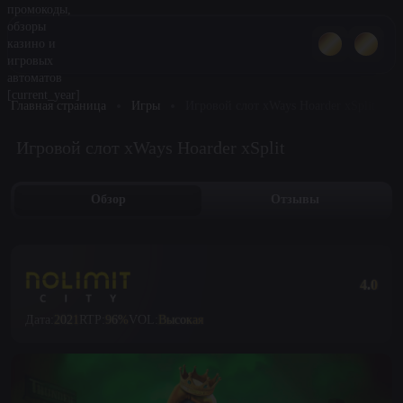
Главная страница
Игры
Игровой слот xWays Hoarder xSplit
Игровой слот xWays Hoarder xSplit
Обзор
Отзывы
4.0
Дата:
2021
RTP:
96%
VOL:
Высокая