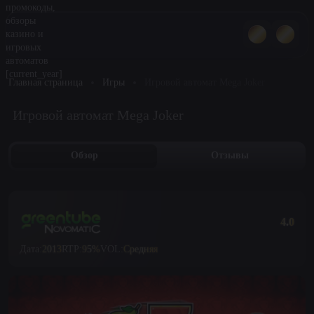
Главная страница
Игры
Игровой автомат Mega Joker
Игровой автомат Mega Joker
Обзор
Отзывы
4.0
Дата:
2013
RTP:
95%
VOL:
Средняя