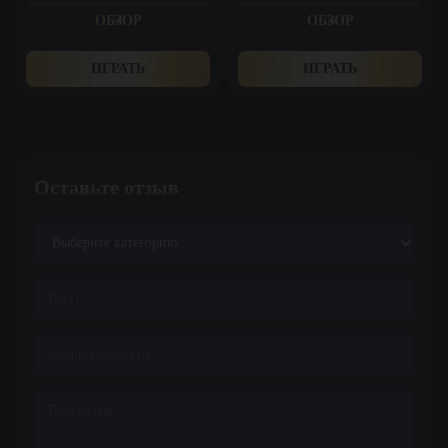
ОБЗОР
ОБЗОР
ИГРАТЬ
ИГРАТЬ
Оставьте отзыв