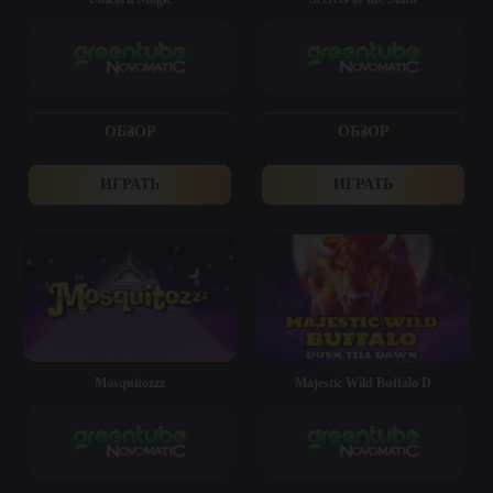
ОБЗОР
ОБЗОР
ИГРАТЬ
ИГРАТЬ
Mosquitozzz
Majestic Wild Buffalo D