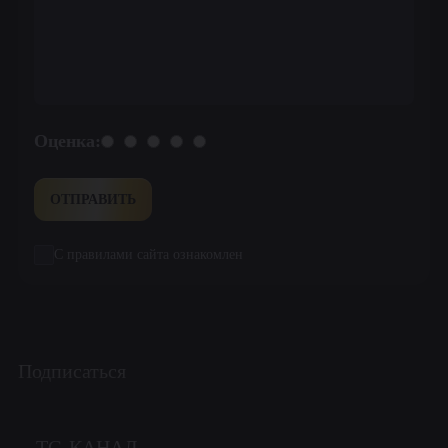
Оценка:
ОТПРАВИТЬ
С правилами сайта ознакомлен
Подписаться
TG-КАНАЛ