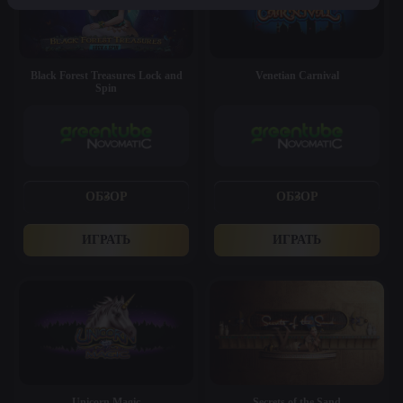
Black Forest Treasures Lock and
Venetian Carnival
Spin
ОБЗОР
ОБЗОР
ИГРАТЬ
ИГРАТЬ
Unicorn Magic
Secrets of the Sand