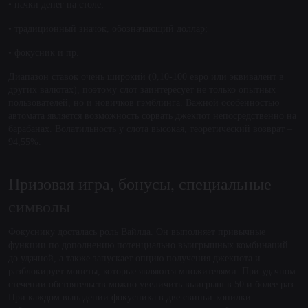
• пачки денег на столе;
• традиционный значок, обозначающий доллар;
• фокусник и пр.
Диапазон ставок очень широкий (0,10-100 евро или эквивалент в
других валютах), поэтому слот заинтересует не только опытных
пользователей, но и новичков гэмблинга. Важной особенностью
автомата является возможность сорвать джекпот непосредственно на
барабанах. Волатильность у слота высокая, теоретический возврат –
94,55%.
Призовая игра, бонусы, специальные
символы
Фокуснику досталась роль Вайлда. Он выполняет привычные
функции по дополнению потенциально выигрышных комбинаций
до удачной, а также запускает опцию получения джекпота и
разблокирует монеты, которые являются множителями. При удачном
стечении обстоятельств можно увеличить выигрыш в 50 и более раз.
При каждом выпадении фокусника в две свиньи-копилки