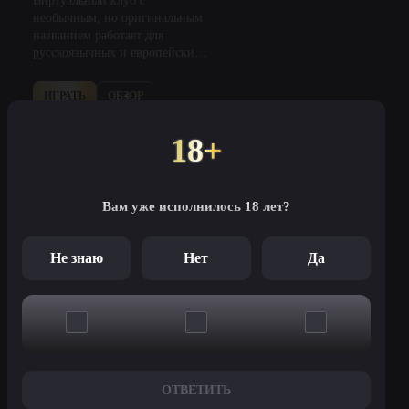
Виртуальный клуб с
необычным, но оригинальным
названием работает для
русскоязычных и европейских
пользователей. Площадка
заинтересовала большое
ИГРАТЬ
ОБЗОР
количество посетителей сразу
же после запуска. Это
18+
обусловлено…
Вам уже исполнилось 18 лет?
Это казино открылось в 2017
году и сейчас является одним
Не знаю
Нет
Да
из самых посещаемых. Игрокам
предлагается более 10 тысяч
слотов, а также различные
настольные игры,…
ИГРАТЬ
ОБЗОР
ОТВЕТИТЬ
Все казино