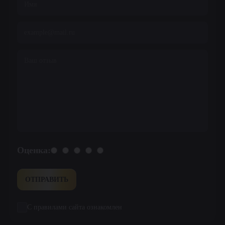
Оценка:
ОТПРАВИТЬ
С правилами сайта ознакомлен