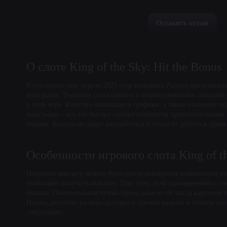
Оставить отзыв
О слоте King of the Sky: Hit the Bonus
В последние дни апреля 2025 года компания Playson представи
выигрыша. Тематика слота связана с величественными птицами
в этой игре. Качество анимации и графики, а также отличное з
выигрыша – все это быстро сделает симулятор привлекательным
линиях. Бонусы не дадут расслабиться и помогут добиться удачи
Особенности игрового слота King of th
Получить выплату можно будет после выпадения комбинации из
позволяют получить выплату. При этом, если одновременно с 
больше. Окончательная сумма приза зависит от числа картинок 
Играть доступно на евро/доллары и прочие валюты в точном соо
следующие: