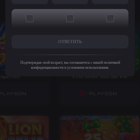
ОТВЕТИТЬ
Подтверждая свой возраст, вы соглашаетесь с нашей политикой
конфиденциальности и условиями использования.
ЗОР
ИГРАТЬ
ОБЗОР
Vegas Glitz
4 Pots Riches: Hold and Win