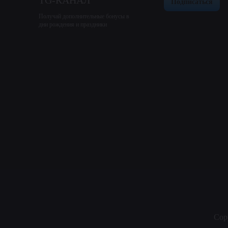
TG-КАНАЛ
Подписаться
Получай дополнительные бонусы в
дни рождения и праздники
Cop