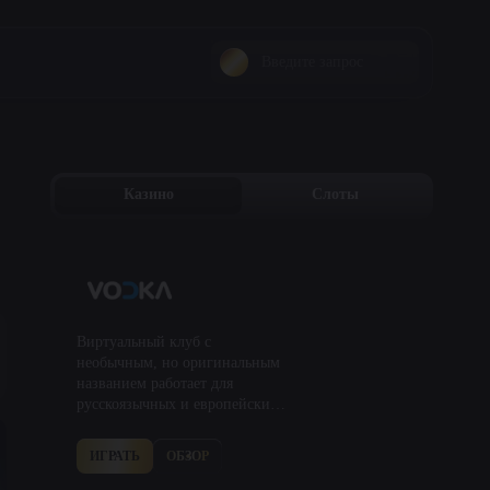
Казино
Слоты
Виртуальный клуб с
необычным, но оригинальным
названием работает для
русскоязычных и европейских
пользователей. Площадка
заинтересовала большое
ИГРАТЬ
ОБЗОР
количество посетителей сразу
же после запуска. Это