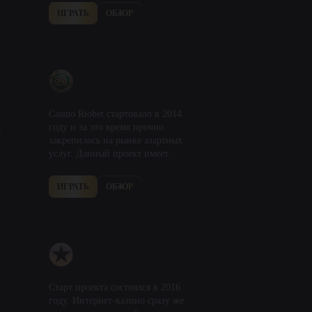
здесь более 8 тысяч…
ИГРАТЬ
ОБЗОР
Casino Riobet стартовало в 2014
году и за это время прочно
и
закрепилось на рынке азартных
услуг. Данный проект имеет
х
большой опыт в гемблинг
индустрии…
ИГРАТЬ
ОБЗОР
Старт проекта состоялся в 2016
году. Интернет-казино сразу же