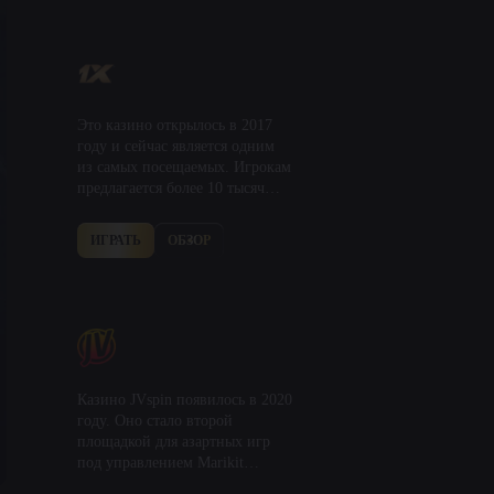
обусловлено…
Это казино открылось в 2017
году и сейчас является одним
из самых посещаемых. Игрокам
предлагается более 10 тысяч
слотов, а также различные
настольные игры,…
ИГРАТЬ
ОБЗОР
Казино JVspin появилось в 2020
году. Оно стало второй
площадкой для азартных игр
под управлением Marikit
Holdings. На данный момент