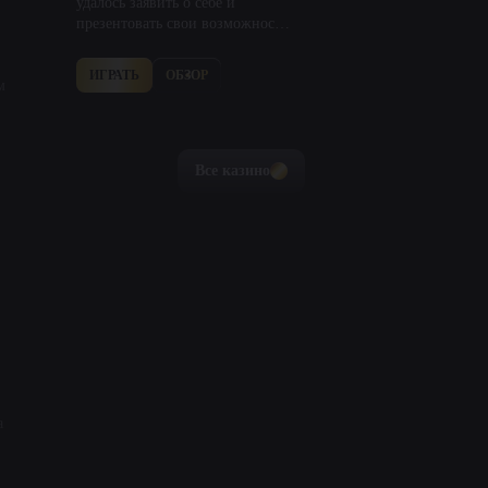
удалось заявить о себе и
презентовать свои возможности
с лучшей стороны. Сайт имеет
качественный
ИГРАТЬ
ОБЗОР
анимированный…
м
Все казино
а