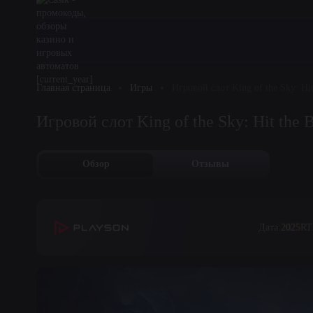
Главная страница
Игры
Игровой слот King of the Sky: Hit
Игровой слот King of the Sky: Hit the 
Обзор
Отзывы
Дата:
2025
RT