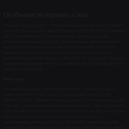
Особенности игрового слота
Главный персонаж слота – это японка в красном одеянии, стоящая с
мечом в руках, она же и является символом Wild. В случае появления
двух таких символов на барабане игроку присуждаются два
бесплатных вращения. Также в дополнительных вращениях могут
появится еще несколько символов главной героини, что добавит
вращения игроку и увеличит его шансы на большой выигрыш.
Данный символ может выпасть только на 2, 3 и 4 барабане. В случае
появления на барабане трех таких символов игроку присуждается 3
бесплатных вращения.
Бонус игры
Основной функцией слота является BONUS. Активация бонуса
может произойти в том случае, если на барабане выпали три
символа BONUS. Данные символы должны располагаться рядом друг
с другом, а также один из символов бонуса может заменить символ
Wild, что является особенностью игрового автомата. При выпадении
бонуса игроку присуждается 7 бесплатных вращений с
залипающими символами Wild в роли главной героини японской
принцессы. Залипшие символы на барабане слота остаются до конца