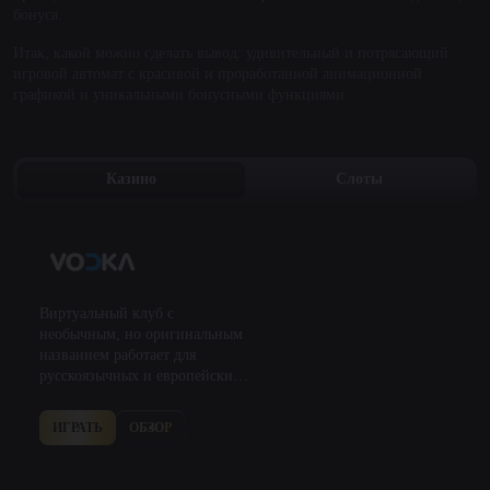
бонуса.
Итак, какой можно сделать вывод: удивительный и потрясающий
игровой автомат с красивой и проработанной анимационной
графикой и уникальными бонусными функциями.
Казино
Слоты
Виртуальный клуб с
необычным, но оригинальным
названием работает для
русскоязычных и европейских
пользователей. Площадка
заинтересовала большое
ИГРАТЬ
ОБЗОР
количество посетителей сразу
же после запуска. Это
обусловлено…