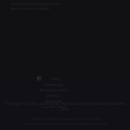
Получай дополнительные бонусы в
дни рождения и праздники
Copyright © Casik - промокоды, обзоры казино и игровых автоматов
2026
Сайт не принимает денежных средств со стороны
пользователей и носит только информационный характер