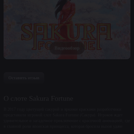
Видеообзор
Оставить отзыв
О слоте Sakura Fortune
В 2017 году цветущей сакурой и яркими красками разработчики
представили игровой слот Sakura Fortune (Сакура). Игроков ждет
удивительное и загадочное приключение с красочной анимацией, где
в главной роли японская принцесса, которая бросила вызов удаче.