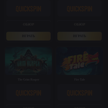
ОБЗОР
ОБЗОР
ИГРАТЬ
ИГРАТЬ
The Grim Reaper
Fire Tale