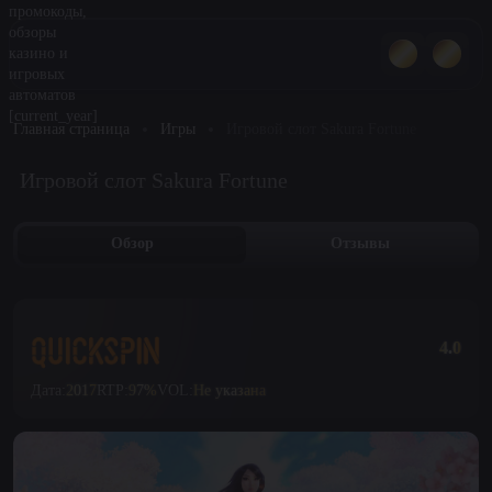
Главная страница
Игры
Игровой слот Sakura Fortune
Игровой слот Sakura Fortune
Обзор
Отзывы
4.0
Дата:
2017
RTP:
97%
VOL:
Не указана