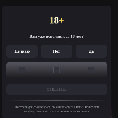
18+
Это казино открылось в 2017
году и сейчас является одним
из самых посещаемых. Игрокам
Вам уже исполнилось 18 лет?
предлагается более 10 тысяч
слотов, а также различные
настольные игры,…
ИГРАТЬ
ОБЗОР
Не знаю
Нет
Да
Все казино
ОТВЕТИТЬ
Похожие игры
Подтверждая свой возраст, вы соглашаетесь с нашей политикой
конфиденциальности и условиями использования.