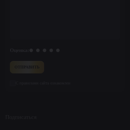
Оценка:
ОТПРАВИТЬ
С правилами сайта ознакомлен
Подписаться