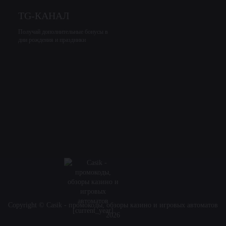
TG-КАНАЛ
Получай дополнительные бонусы в
дни рождения и праздники
Copyright © Casik - промокоды, обзоры казино и игровых автоматов
2026