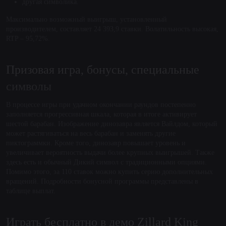
другая символика.
Максимально возможный выигрыш, установленный
производителем, составляет 24 393,9 ставки. Волатильность высокая,
RTP – 95,72%.
Призовая игра, бонусы, специальные
символы
В процессе игры при удачном окончании раундов постепенно
заполняется прогрессивная шкала, которая в итоге активирует
шестой барабан. Изображение динозавра является Вайлдом, который
может растягиваться на весь барабан и заменять другие
пиктограммки. Кроме того, динозавр повышает уровень и
увеличивает вероятность выдачи более крупных выигрышей. Также
здесь есть и обычный Дикий символ с традиционными опциями.
Помимо этого, за 110 ставок можно купить серию дополнительных
вращений. Подробности бонусной программы представлены в
таблице выплат.
Играть бесплатно в демо Zillard King