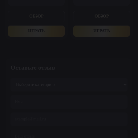
ОБЗОР
ОБЗОР
ИГРАТЬ
ИГРАТЬ
Оставьте отзыв