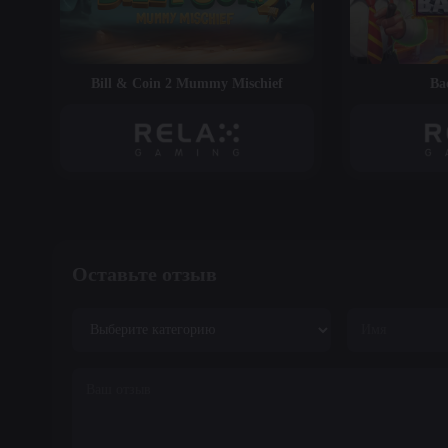
ИГРАТЬ
ОБЗОР
ИГРАТЬ
ОБ
Bill & Coin 2 Mummy Mischief
Ba
Оставьте отзыв