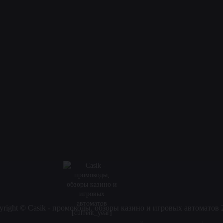
yright © Casik - промокоды, обзоры казино и игровых автоматов 