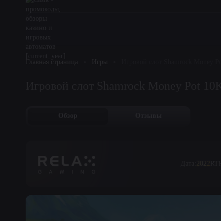
Главная страница
Игры
Игровой слот Shamrock Money P
Игровой слот Shamrock Money Pot 10
Обзор
Отзывы
Дата:
2022
RTP