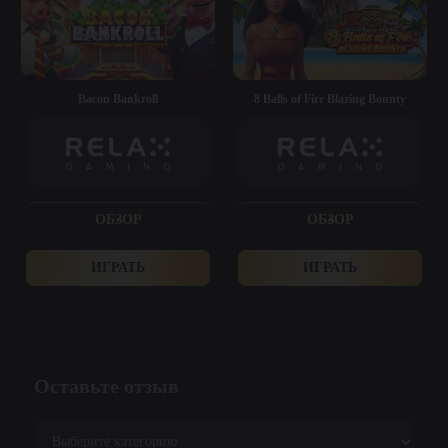
Bacon Bankroll
8 Balls of Fire Blazing Bounty
ОБЗОР
ОБЗОР
ИГРАТЬ
ИГРАТЬ
Оставьте отзыв