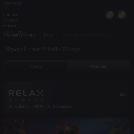
Главная страница
Игры
Игровой слот Volatile Vikings
Игровой слот Volatile Vikings
Обзор
Отзывы
4.5
Дата:
2021
RTP:
96%
VOL:
Не указана