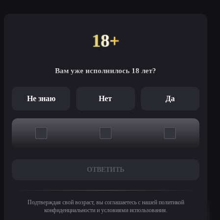
обусловлено…
18+
Это казино открылось в 2017
году и сейчас является одним
из самых посещаемых. Игрокам
Вам уже исполнилось 18 лет?
предлагается более 10 тысяч
слотов, а также различные
настольные игры,…
Не знаю
Нет
Да
ИГРАТЬ
ОБЗОР
Все казино
ОТВЕТИТЬ
Похожие игры
Подтверждая свой возраст, вы соглашаетесь с нашей политикой
конфиденциальности и условиями использования.