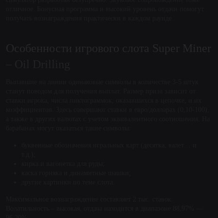
отличное. Бонусная программа и высокий уровень отдачи помогут
получать вознаграждения практически в каждом раунде.
Особенности игрового слота Super Miner
– Oil Drilling
Выпавшие на линии одинаковые символы в количестве 3-5 штук
станут поводом для получения выплат. Размер приза зависит от
ставки игрока, числа пиктограммок, оказавшихся в цепочке, и их
коэффициентов. Здесь совершают ставки в евро/долларах (0,10-100),
а также в других валютах с учетом эквивалентного соотношения. На
барабанах могут оказаться такие символы:
буквенные обозначения игральных карт (десятка, валет… и
т.д.);
кирка и вагонетка для руды;
каска горняка и динамитные шашки;
другие картинки по теме слота.
Максимальное вознаграждение составляет 2 тыс. ставок.
Волатильность – высокая, отдача находится в диапазоне 88,97% —
96,20%.