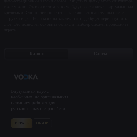
демонстрационные версии слотов. Запустить демку этого симулятора
тоже можно. Ставки в этом режиме будут совершаться виртуальными
кредитами. Они ничего не стоят, т.к. становятся доступны после
загрузки игры. Если монеты закончатся, надо будет перезапустить
слот. Это позволит обновить баланс и гэмблер сможет продолжить
играть.
Казино
Слоты
Виртуальный клуб с
необычным, но оригинальным
названием работает для
русскоязычных и европейских
пользователей. Площадка
заинтересовала большое
ИГРАТЬ
ОБЗОР
количество посетителей сразу
же после запуска. Это