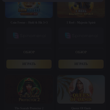
Coin Freeze – Hold & Hit 3×3
1 Reel – Majestic Spirit
ОБЗОР
ОБЗОР
ИГРАТЬ
ИГРАТЬ
The Scarab Protector 2
Queen Of Oasis