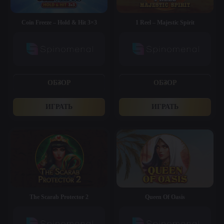
Coin Freeze – Hold & Hit 3×3
1 Reel – Majestic Spirit
ОБЗОР
ОБЗОР
ИГРАТЬ
ИГРАТЬ
The Scarab Protector 2
Queen Of Oasis