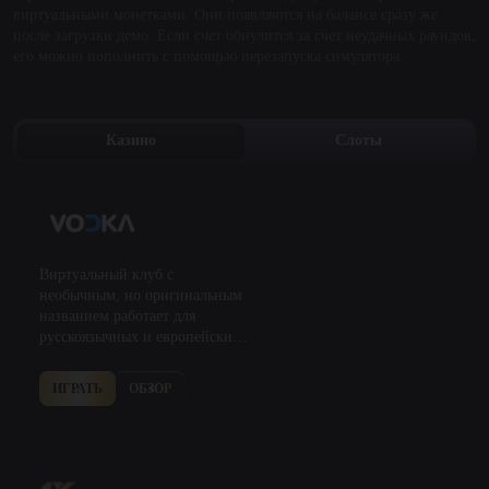
виртуальными монетками. Они появляются на балансе сразу же
после загрузки демо. Если счет обнулится за счет неудачных раундов,
его можно пополнить с помощью перезапуска симулятора.
Казино
Слоты
Виртуальный клуб с
необычным, но оригинальным
названием работает для
русскоязычных и европейских
пользователей. Площадка
заинтересовала большое
ИГРАТЬ
ОБЗОР
количество посетителей сразу
же после запуска. Это
обусловлено…