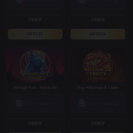
ОБЗОР
ОБЗОР
ИГРАТЬ
ИГРАТЬ
Midnight Pack – Hold & Hit
Mega Wild Fruits & Chillies
ОБЗОР
ОБЗОР