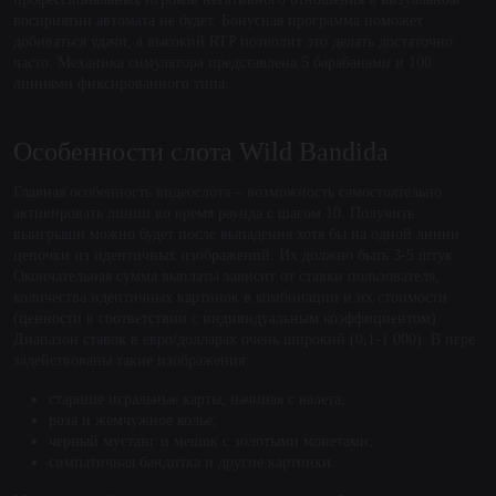
восприятии автомата не будет. Бонусная программа поможет
добиваться удачи, а высокий RTP позволит это делать достаточно
часто. Механика симулятора представлена 5 барабанами и 100
линиями фиксированного типа.
Особенности слота Wild Bandida
Главная особенность видеослота – возможность самостоятельно
активировать линии во время раунда с шагом 10. Получить
выигрыши можно будет после выпадения хотя бы на одной линии
цепочки из идентичных изображений. Их должно быть 3-5 штук.
Окончательная сумма выплаты зависит от ставки пользователя,
количества идентичных картинок в комбинации и их стоимости
(ценности в соответствии с индивидуальным коэффициентом).
Диапазон ставок в евро/долларах очень широкий (0,1-1 000). В игре
задействованы такие изображения:
старшие игральные карты, начиная с валета;
роза и жемчужное колье;
черный мустанг и мешок с золотыми монетами;
симпатичная бандитка и другие картинки.