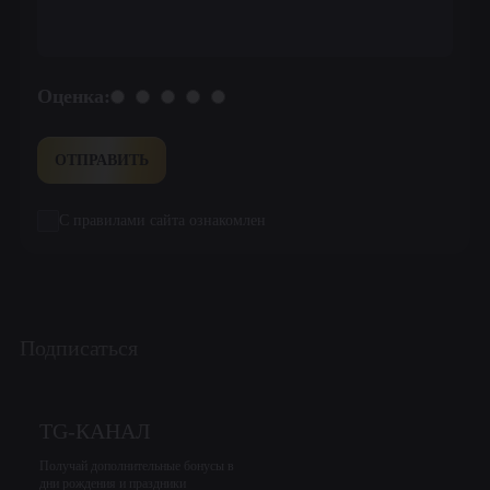
Оценка:
ОТПРАВИТЬ
С правилами сайта ознакомлен
Подписаться
TG-КАНАЛ
Получай дополнительные бонусы в
дни рождения и праздники