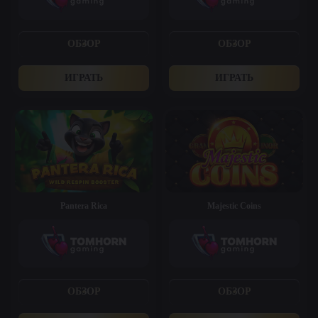
ОБЗОР
ОБЗОР
ИГРАТЬ
ИГРАТЬ
Pantera Rica
Majestic Coins
ОБЗОР
ОБЗОР