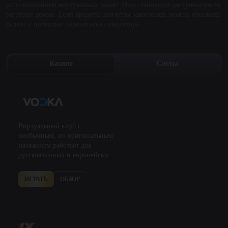
использованием виртуальных монет. Они становятся доступны после
загрузки демки. Если кредиты для игры закончатся, можно обновить
баланс с помощью перезапуска симулятора.
Казино
Слоты
Виртуальный клуб с
необычным, но оригинальным
названием работает для
русскоязычных и европейских
пользователей. Площадка
заинтересовала большое
ИГРАТЬ
ОБЗОР
количество посетителей сразу
же после запуска. Это
обусловлено…