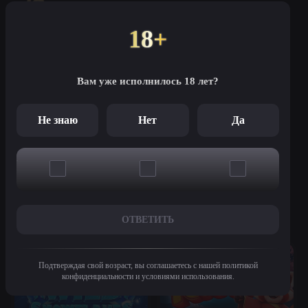
18+
Это казино открылось в 2017
году и сейчас является одним
из самых посещаемых. Игрокам
предлагается более 10 тысяч
Вам уже исполнилось 18 лет?
слотов, а также различные
настольные игры,…
ИГРАТЬ
ОБЗОР
Не знаю
Нет
Да
Все казино
Похожие игры
ОТВЕТИТЬ
Подтверждая свой возраст, вы соглашаетесь с нашей политикой
конфиденциальности и условиями использования.