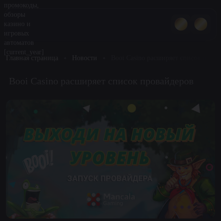
Главная страница
Новости
Booi Casino расширяет список пров
Booi Casino расширяет список провайдеров