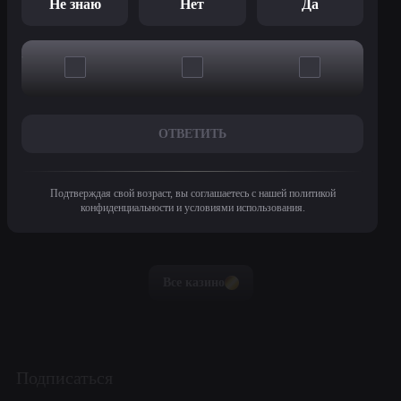
Не знаю
Нет
Да
же после запуска. Это
обусловлено…
Это казино открылось в 2017
году и сейчас является одним
ОТВЕТИТЬ
из самых посещаемых. Игрокам
предлагается более 10 тысяч
слотов, а также различные
Подтверждая свой возраст, вы соглашаетесь с нашей политикой
настольные игры,…
ИГРАТЬ
ОБЗОР
конфиденциальности и условиями использования.
Все казино
Подписаться