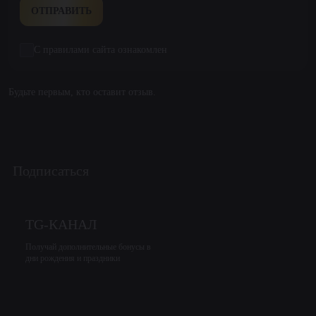
ОТПРАВИТЬ
С правилами сайта ознакомлен
Будьте первым, кто оставит отзыв.
Подписаться
TG-КАНАЛ
Получай дополнительные бонусы в
дни рождения и праздники