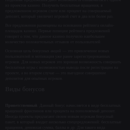
из проектов казино. Получить бесплатные вращения, в
предложенном игровом слоте или процент на совершаемый
депозит, который увеличит игровой счет в два или более раз.
Все предложения размещены на основании рейтинга онлайн-
площадок казино. Первые позиции рейтинга предложений
говорит о том, что данное казино получило наибольшее
количество положительных отзывов от пользователей.
Основная цель бонусных акций — это привлечение новых
пользователей и мотивация уже ранее зарегистрированных
игроков. Для новых игроков это хорошая возможность совершать
бесплатные игры с возможностью вывода после регистрации на
проекте, а во втором случае — это выгодное совершение
депозитов для опытных игроков.
Виды бонусов
Приветственный
. Данный бонус начисляется в виде бесплатных
вращений фриспинов или процента на пополняемый депозит.
Иногда проекты предлагают своим новым игрокам бонусный
пакет, в который входит несколько спецпредложений: бесплатные
вращения, денежная сумма, баллы и др. Для такого вида