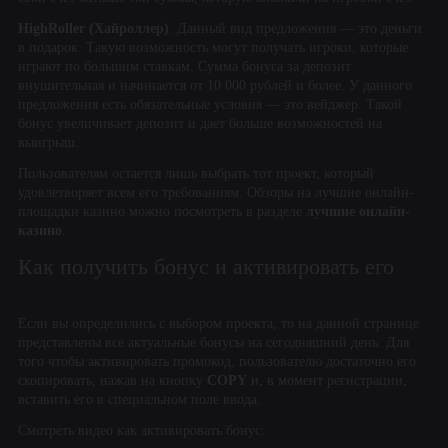
HighRoller (Хайроллер)
. Данный вид предложения — это деньги
в подарок. Такую возможность могут получать игроки, которые
играют по большим ставкам. Сумма бонуса за депозит
внушительная и начинается от 10 000 рублей и более. У данного
предложения есть обязательные условия — это вейджер. Такой
бонус увеличивает депозит и дает больше возможностей на
выигрыш.
Пользователям остается лишь выбрать тот проект, который
удовлетворяет всем его требованиям. Обзоры на лучшие онлайн-
площадки казино можно посмотреть в разделе
лучшие онлайн-
казино
.
Как получить бонус и активировать его
Если вы определились с выбором проекта, то на данной странице
представлены все актуальные бонусы на сегодняшний день. Для
того чтобы активировать промокод, пользователю достаточно его
скопировать, нажав на кнопку
COPY
и, в момент регистрации,
вставить его в специальном поле ввода.
Смотреть видео как активировать бонус: