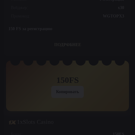
Вейджер:
x30
Промокод:
WGTOPX3
150 FS за регистрацию
ПОДРОБНЕЕ
150FS
Копировать
1xSlots Casino
Бонус:
150FS