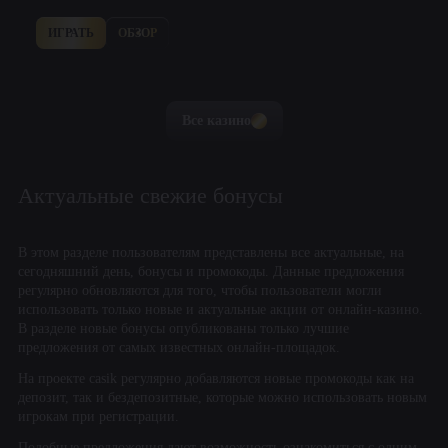
слотов, а также различные
настольные игры,…
ИГРАТЬ
ОБЗОР
Все казино
Актуальные свежие бонусы
В этом разделе пользователям представлены все актуальные, на
сегодняшний день, бонусы и промокоды. Данные предложения
регулярно обновляются для того, чтобы пользователи могли
использовать только новые и актуальные акции от онлайн-казино.
В разделе новые бонусы опубликованы только лучшие
предложения от самых известных онлайн-площадок.
На проекте casik регулярно добавляются новые промокоды как на
депозит, так и бездепозитные, которые можно использовать новым
игрокам при регистрации.
Подобные предложения дают возможность ознакомиться с одним