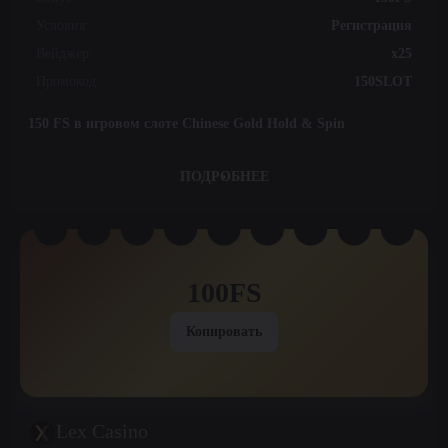
Условия:
Регистрация
Вейджер:
x25
Промокод:
150SLOT
150 FS в игровом слоте Chinese Gold Hold & Spin
ПОДРОБНЕЕ
100FS
Копировать
Lex Casino