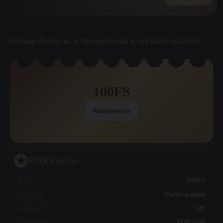
Новые бонусы и промокоды в онлайн-казино
100FS
Копировать
ROX Casino
Бонус:
100FS
Условия:
Регистрация
Вейджер:
x20
Промокод:
TOPS100