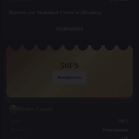
Игровой слот Mechanicaf CSouer от (BGaming)
ПОДРОБНЕЕ
50FS
Копировать
Riobet Casino
Бонус:
50FS
Условия:
Регистрация
Вейджер:
x20