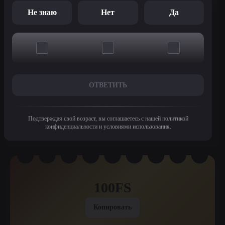
Не знаю
Нет
Да
IZZI Casino
Бонус:
100FS
Условия:
Регистрация
Вейджер:
-
Промокод:
TOPS100
ОТВЕТИТЬ
100 FS в игровом слоте Dragon `s Gold 100
Подтверждая свой возраст, вы соглашаетесь с нашей политикой
конфиденциальности и условиями использования.
ПОДРОБНЕЕ
100FS
Копировать