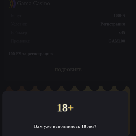
Gama Casino
Бонус:
100FS
Условия:
Регистрация
Вейджер:
x45
Промокод:
GAM100
100 FS за регистрацию
ПОДРОБНЕЕ
100FS
18+
Копировать
Вам уже исполнилось 18 лет?