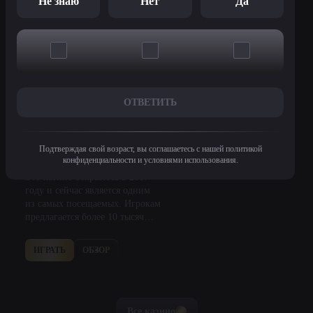
Не знаю
Нет
Да
Виртуальный клуб с
необычным, но оригинальным
названием работает для
русскоязычных и европейских
пользователей. Площадка
заинтересовала большое
ИГРАТЬ
ОБЗОР
количество посетителей сразу
же после запуска. Это
ОТВЕТИТЬ
обусловлено…
Подтверждая свой возраст, вы соглашаетесь с нашей политикой
конфиденциальности и условиями использования.
Это казино открылось в 2017
году и сейчас является одним
из самых посещаемых. Игрокам
предлагается более 10 тысяч
слотов, а также различные
настольные игры,…
ИГРАТЬ
ОБЗОР
Все казино