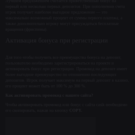
Лучшим предложением считается приветственный бонус на
первый или несколько первых депозитов. При пополнении счета
игрок получает наиболее выгодное предложение — это
максимально возможный процент от суммы первого платежа, а
также дополнительно игроку могут присуждаться бесплатные
вращения (фриспины).
Активация бонуса при регистрации
Для того чтобы получить все преимущества бонуса на депозит,
пользователю необходимо зарегистрироваться на проекте и
активировать бонус при регистрации. Промокод на депозит имеет
более выгодное преимущество по отношению последующих
депозитов. Игрок получает максимум на первый депозит в казино,
его процент может быть от 100 % до 300 %.
Как активировать промокод с нашего сайта?
Чтобы активировать промокод или бонус с сайта casik необходимо
его скопировать, нажав на кнопку
COPY.