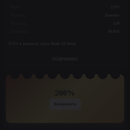
Бонус:
25FS
Условия:
Депозит
Вейджер:
x30
Промокод:
BURA
25 FS в игровом слоте Book Of Dead
ПОДРОБНЕЕ
200%
Копировать