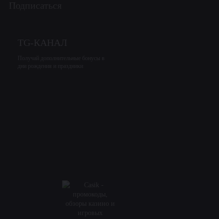
Подписаться
TG-КАНАЛ
Получай дополнительные бонусы в
дни рождения и праздники