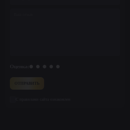
Оценка:
ОТПРАВИТЬ
С правилами сайта ознакомлен