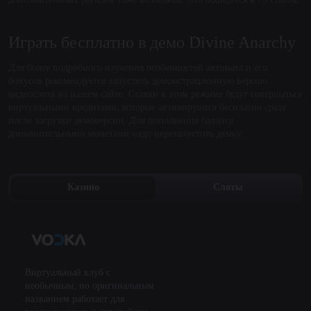
Играть бесплатно в демо Divine Anarchy
Для более подробного изучения особенностей автомата и его
бонусов рекомендуется запустить демонстрационную версию
видеослота на нашем сайте. Ставки в этом режиме будут совершаться
виртуальными кредитами, которые активируются бесплатно сразу
после загрузки демоверсии. Для пополнения баланса
дополнительными монетами надо перезапустить демку.
Казино
Слоты
Виртуальный клуб с
необычным, но оригинальным
названием работает для