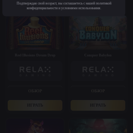
Похожие игры
Подтверждая свой возраст, вы соглашаетесь с нашей политикой
конфиденциальности и условиями использования.
Reel Illusions Dream Drop
Conquer Babylon
ОБЗОР
ОБЗОР
ИГРАТЬ
ИГРАТЬ