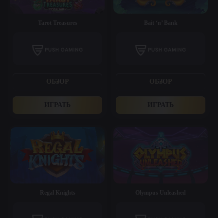
Tarot Treasures
Bait ‘n’ Bank
ОБЗОР
ОБЗОР
ИГРАТЬ
ИГРАТЬ
Regal Knights
Olympus Unleashed