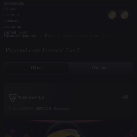
Главная страница
Игры
Игровой слот Jammin’ Jars 2
Игровой слот Jammin’ Jars 2
Обзор
Отзывы
4.0
Дата:
2021
RTP:
96%
VOL:
Высокая