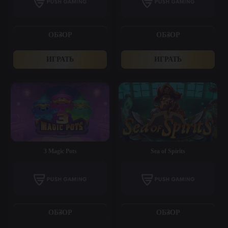
ОБЗОР
ОБЗОР
ИГРАТЬ
ИГРАТЬ
3 Magic Pots
Sea of Spirits
ОБЗОР
ОБЗОР