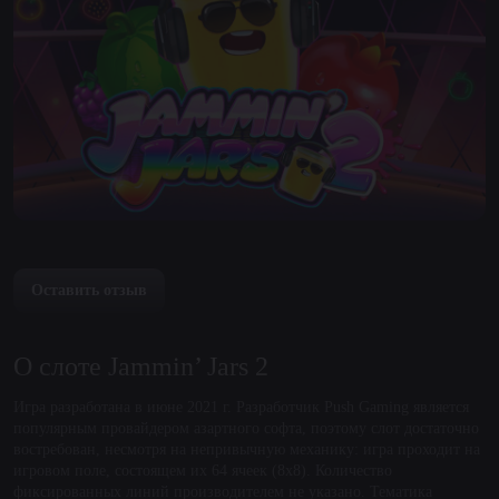
Оставить отзыв
О слоте Jammin’ Jars 2
Игра разработана в июне 2021 г. Разработчик Push Gaming является
популярным провайдером азартного софта, поэтому слот достаточно
востребован, несмотря на непривычную механику: игра проходит на
игровом поле, состоящем их 64 ячеек (8х8). Количество
фиксированных линий производителем не указано. Тематика