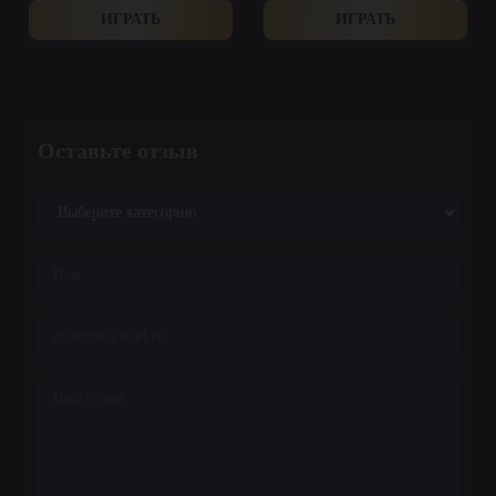
ИГРАТЬ
ИГРАТЬ
Оставьте отзыв