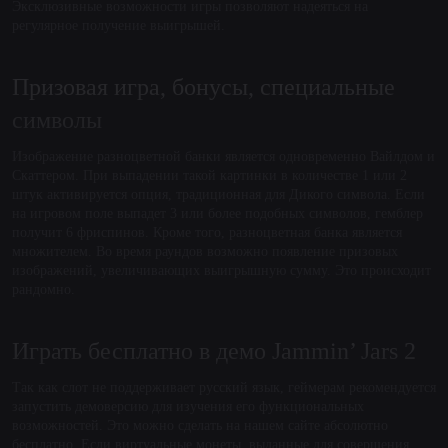
Эксклюзивные возможности игры позволяют надеяться на
регулярное получение выигрышей.
Призовая игра, бонусы, специальные
символы
Изображение разноцветной банки является одновременно Вайлдом и
Скаттером. При выпадении такой картинки в количестве 1 или 2
штук активируется опция, традиционная для Дикого символа. Если
на игровом поле выпадет 3 или более подобных символов, гемблер
получит 6 фриспинов. Кроме того, разноцветная банка является
множителем. Во время раундов возможно появление призовых
изображений, увеличивающих выигрышную сумму. Это происходит
рандомно.
Играть бесплатно в демо Jammin’ Jars 2
Так как слот не поддерживает русский язык, геймерам рекомендуется
запустить демоверсию для изучения его функциональных
возможностей. Это можно сделать на нашем сайте абсолютно
бесплатно. Если виртуальные монеты, выданные для совершения