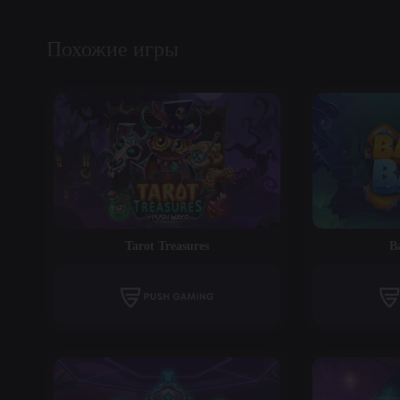
Похожие игры
ИГРАТЬ
ОБЗОР
ИГРАТЬ
ОБ
Tarot Treasures
B