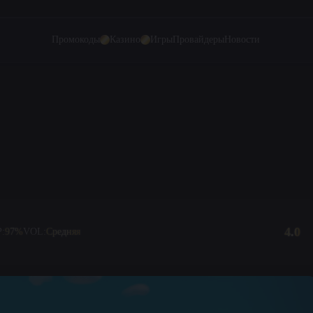
Промокоды
Казино
Игры
Провайдеры
Новости
4.0
:
97%
VOL:
Средняя