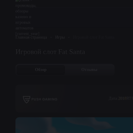
Главная страница
Игры
Игровой слот Fat Santa
Игровой слот Fat Santa
Обзор
Отзывы
Дата:
2018
RTP