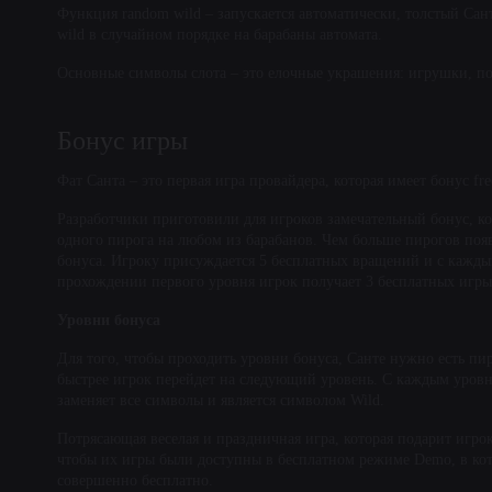
Функция random wild – запускается автоматически, толстый Сан
wild в случайном порядке на барабаны автомата.
Основные символы слота – это елочные украшения: игрушки, под
Бонус игры
Фат Санта – это первая игра провайдера, которая имеет бонус fre
Разработчики приготовили для игроков замечательный бонус, к
одного пирога на любом из барабанов. Чем больше пирогов появ
бонуса. Игроку присуждается 5 бесплатных вращений и с кажд
прохождении первого уровня игрок получает 3 бесплатных игры
Уровни бонуса
Для того, чтобы проходить уровни бонуса, Санте нужно есть пир
быстрее игрок перейдет на следующий уровень. С каждым уровн
заменяет все символы и является символом Wild.
Потрясающая веселая и праздничная игра, которая подарит игро
чтобы их игры были доступны в бесплатном режиме Demo, в кот
совершенно бесплатно.