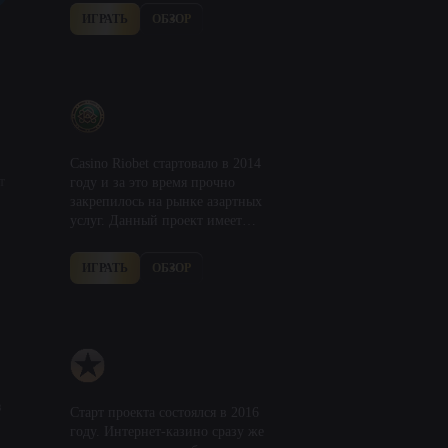
здесь более 8 тысяч…
ИГРАТЬ
ОБЗОР
Casino Riobet стартовало в 2014
т
году и за это время прочно
закрепилось на рынке азартных
услуг. Данный проект имеет
большой опыт в гемблинг
индустрии…
ИГРАТЬ
ОБЗОР
в
Старт проекта состоялся в 2016
году. Интернет-казино сразу же