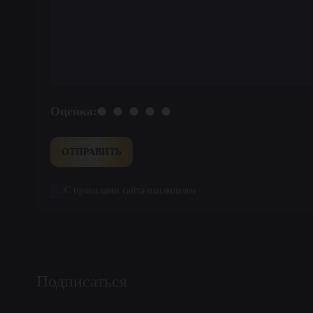
Оценка:
ОТПРАВИТЬ
С правилами сайта ознакомлен
Подписаться