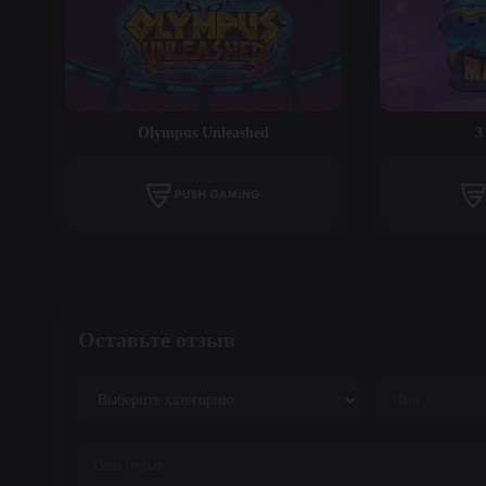
ИГРАТЬ
ОБЗОР
ИГРАТЬ
ОБ
Olympus Unleashed
3
Оставьте отзыв