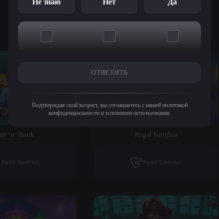
Не знаю
Нет
Да
ОТВЕТИТЬ
Подтверждая свой возраст, вы соглашаетесь с нашей политикой
конфиденциальности и условиями использования.
ЗОР
ИГРАТЬ
ОБЗОР
ait ‘n’ Bank
Regal Knights