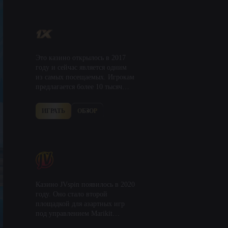
обусловлено…
Это казино открылось в 2017
году и сейчас является одним
из самых посещаемых. Игрокам
предлагается более 10 тысяч
слотов, а также различные
настольные игры,…
ИГРАТЬ
ОБЗОР
Казино JVspin появилось в 2020
году. Оно стало второй
площадкой для азартных игр
под управлением Marikit
Holdings. На данный момент