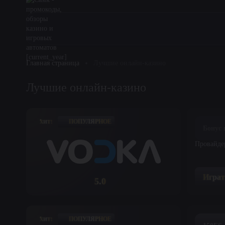
Главная страница
Лучшие онлайн-казино
Лучшие онлайн-казино
ПОПУЛЯРНОЕ
ХИТ!
Бонус 
Провайде
Играт
5.0
ПОПУЛЯРНОЕ
ХИТ!