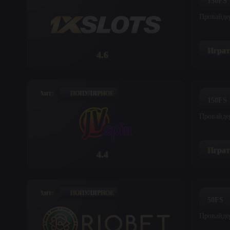
150FS
Провайде
Играт
4.6
ПОПУЛЯРНОЕ
ХИТ!
150FS
Провайде
Играт
4.4
ПОПУЛЯРНОЕ
ХИТ!
50FS
Провайде