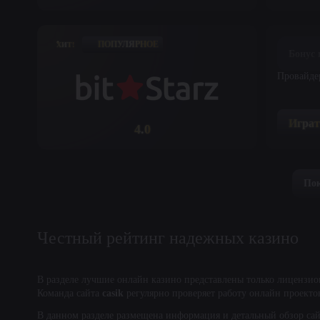
ПОПУЛЯРНОЕ
ХИТ!
Бонус 
Провайде
Играт
4.0
Пок
Честный рейтинг надежных казино
В разделе лучшие онлайн казино представлены только лицензио
Команда сайта
casik
регулярно проверяет работу онлайн проект
В данном разделе размещена информация и детальный обзор сай