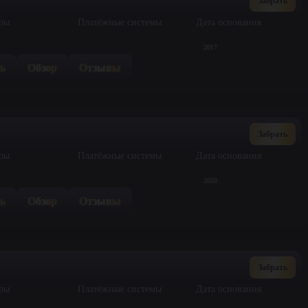
Забрать
ры
Платёжные системы
Дата основания
2017
ь
Обзор
Отзывы
Забрать
ры
Платёжные системы
Дата основания
2020
ь
Обзор
Отзывы
Забрать
ры
Платёжные системы
Дата основания