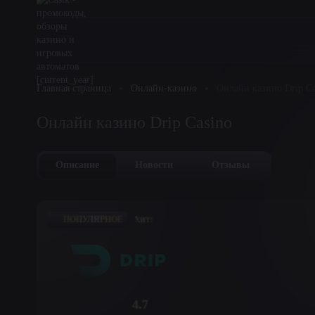
Главная страница
Онлайн-казино
Онлайн казино Drip Ca
Онлайн казино Drip Casino
Описание
Новости
Отзывы
ПОПУЛЯРНОЕ
ХИТ!
4.7