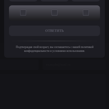
ОТВЕТИТЬ
Подтверждая свой возраст, вы соглашаетесь с нашей политикой
конфиденциальности и условиями использования.