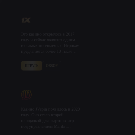
обусловлено…
Это казино открылось в 2017
году и сейчас является одним
из самых посещаемых. Игрокам
предлагается более 10 тысяч
слотов, а также различные
настольные игры,…
ИГРАТЬ
ОБЗОР
Казино JVspin появилось в 2020
году. Оно стало второй
площадкой для азартных игр
под управлением Marikit
Holdings. На данный момент