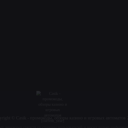
yright © Casik - промокоды, обзоры казино и игровых автоматов 
ет денежных средств со стороны пользователей и носит только информа