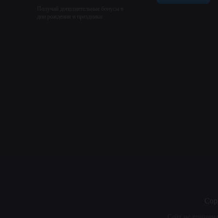
Получай дополнительные бонусы в
дни рождения и праздники
Cop
Сайт не принима