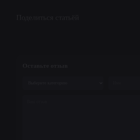
Поделиться статьёй
Оставьте отзыв