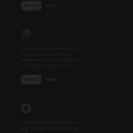
здесь более 8 тысяч…
е
ИГРАТЬ
ОБЗОР
Casino Riobet стартовало в 2014
году и за это время прочно
закрепилось на рынке азартных
услуг. Данный проект имеет
большой опыт в гемблинг
индустрии…
ИГРАТЬ
ОБЗОР
Старт проекта состоялся в 2016
году. Интернет-казино сразу же