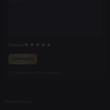
Оценка:
ОТПРАВИТЬ
С правилами сайта ознакомлен
Подписаться