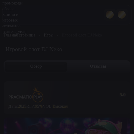
Главная страница
Игры
Игровой слот DJ Neko
Игровой слот DJ Neko
Обзор
Отзывы
5.0
Дата:
2025
RTP:
95%
VOL:
Высокая