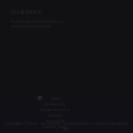
TG-КАНАЛ
Получай дополнительные бонусы в
дни рождения и праздники
Copyright © Casik - промокоды, обзоры казино и игровых автоматов
2026