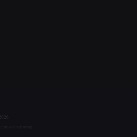
2026
ционный характер