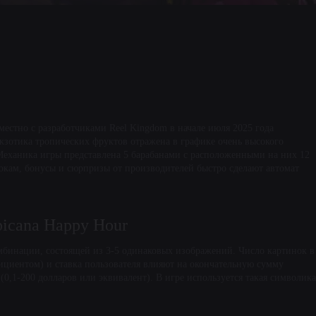
местно с разработчиками Reel Kingdom в начале июля 2025 года
кзотика тропических фруктов отражена в графике очень высокого
 Механика игры представлена 5 барабанами с расположенными на них 12
кам, бонусы и сюрпризы от производителей быстро сделают автомат
picana Happy Hour
бинации, состоящей из 3-5 одинаковых изображений. Число картинок в
ициентом) и ставка пользователя влияют на окончательную сумму
(0,1-200 долларов или эквивалент). В игре используется такая символика