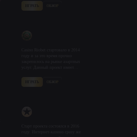
здесь более 8 тысяч…
ИГРАТЬ
ОБЗОР
Casino Riobet стартовало в 2014
году и за это время прочно
закрепилось на рынке азартных
услуг. Данный проект имеет
большой опыт в гемблинг
индустрии…
ИГРАТЬ
ОБЗОР
:
Старт проекта состоялся в 2016
году. Интернет-казино сразу же