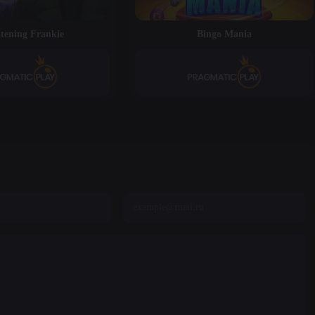
ЗОР
ИГРАТЬ
ОБЗОР
tening Frankie
Bingo Mania