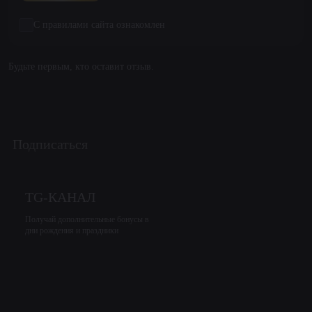
С правилами сайта ознакомлен
Будьте первым, кто оставит отзыв.
Подписаться
TG-КАНАЛ
Получай дополнительные бонусы в
дни рождения и праздники