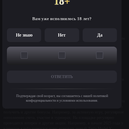
18+
видеослоты с барабанами;
настольные игры (рулетки разных типов, кости и т.д.);
карточные автоматы (блэкджек, покер, баккара и др.);
оригинальные игры клуба (Дайс, Плинко и пр.);
Вам уже исполнилось 18 лет?
лотереи и скретч-карты (Бинго и др.);
столы с живыми дилерами.
Не знаю
Нет
Да
Выбор развлечений действительно огромный, скучать даже опытным
посетителям не придется. Для удобства гэмблеров большинство
слотов оснащено демонстрационными версиями, которые доступно
запускать на виртуальные кредиты без регистрации.
Бонусная программа
ОТВЕТИТЬ
Администрация предлагает присоединиться к программе лояльности.
В ее рамках становятся доступны дополнительные преимущества в
виде щедрых презентов. Наиболее выгодным считается стартовый
пакет вознаграждений для новых клиентов. За первые 4 депозита
Подтверждая свой возраст, вы соглашаетесь с нашей политикой
конфиденциальности и условиями использования.
игрок может получить до 500$ или денежные средства в эквиваленте
других валют, а также 180 фриспинов. Кроме того, в казино можно
получить и другие бонусы. Например, за активную игру, регулярное
пополнение счета, участие в турнирах. На площадке регулярно
проводятся лотереи и другие акции. Например, в начале 2025 года у
клиентов клуба появился шанс выиграть новый Tesla Model Y