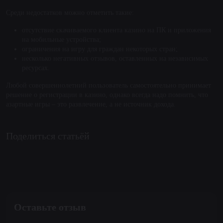
Среди недостатков можно отметить такие:
отсутствие скачиваемого клиента казино на ПК и приложения
на мобильные устройства;
ограничения на игру для граждан некоторых стран;
несколько негативных отзывов, оставленных на независимых
ресурсах.
Любой совершеннолетний пользователь самостоятельно принимает
решение о регистрации в казино, однако всегда надо помнить, что
азартные игры – это развлечение, а не источник дохода.
Поделиться статьёй
Оставьте отзыв