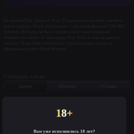
На проекте Play Fortuna с 19 по 25 мая игроки приняли участие в
новом турнире «Клуб энтузиастов» с призовым фондом 7 000 000
поинтов. Победители были определены по максимальному
множителю в играх от провайдера Play’N Go за период данного
события. Подробнее о результатах турнира можно узнать на
официальном сайте Плей Фортуна.
Смотрите также
Казино
Новости
Отзывы
18+
Виртуальный клуб с
необычным, но оригинальным
Вам уже исполнилось 18 лет?