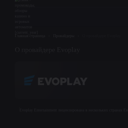
Главная страница
Провайдеры
О провайдере Evoplay
О провайдере Evoplay
Evoplay Entertainment лицензирована в нескольких странах Е