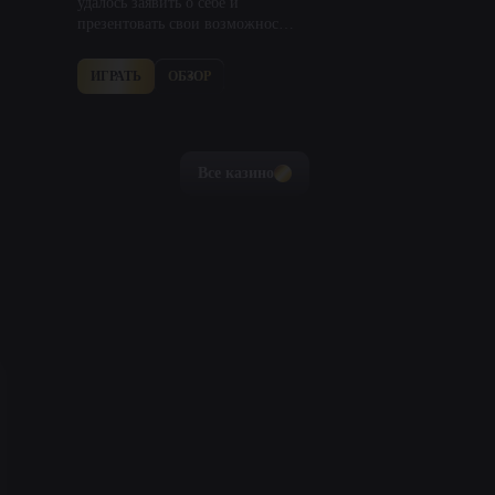
удалось заявить о себе и
презентовать свои возможности
с лучшей стороны. Сайт имеет
качественный
ИГРАТЬ
ОБЗОР
анимированный…
Все казино