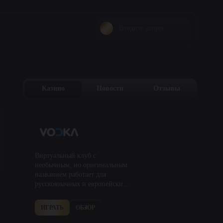
Казино
Новости
Отзывы
Виртуальный клуб с
необычным, но оригинальным
названием работает для
русскоязычных и европейских
пользователей. Площадка
заинтересовала большое
ИГРАТЬ
ОБЗОР
количество посетителей сразу
же после запуска. Это