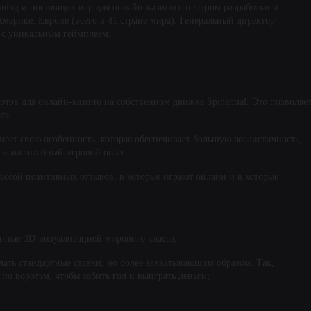
aming и поставщик игр для онлайн-казино с центром разработки и
мерике, Европе (всего в 41 стране мира). Генеральный директор
 с уникальным геймплеем.
тов для онлайн-казино на собственном движке Spinential. Это позволяе
та.
меет свою особенность, которая обеспечивает большую реалистичность,
й и масштабный игровой опыт.
массой позитивных отзывов, в которые играют онлайн и в которые
нные 3D-визуализацией мирового класса;
лать стандартные ставки, но более захватывающим образом. Так,
по воротам, чтобы забить гол и выиграть деньги;