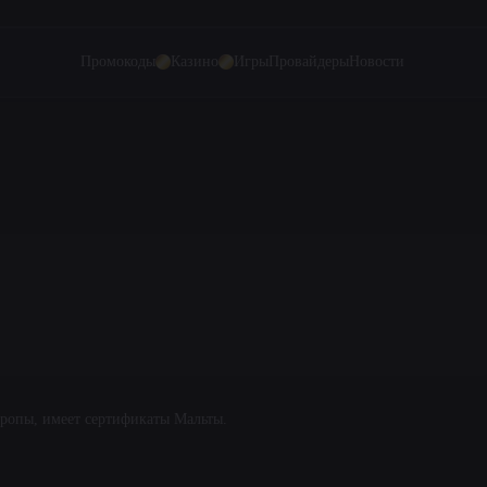
Промокоды
Казино
Игры
Провайдеры
Новости
вропы, имеет сертификаты Мальты.