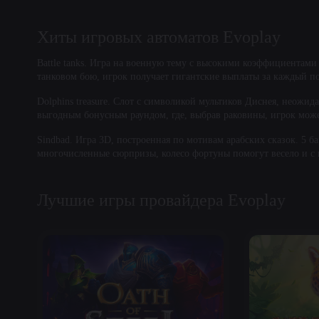
Хиты игровых автоматов Evoplay
Battle tanks. Игра на военную тему с высокими коэффициентами
танковом бою, игрок получает гигантские выплаты за каждый п
Dolphins treasure. Слот с символикой мультиков Диснея, нео
выгодным бонусным раундом, где, выбрав раковины, игрок може
Sindbad. Игра 3D, построенная по мотивам арабских сказок. 5 
многочисленные сюрпризы, колесо фортуны помогут весело и с 
Лучшие игры провайдера Evoplay