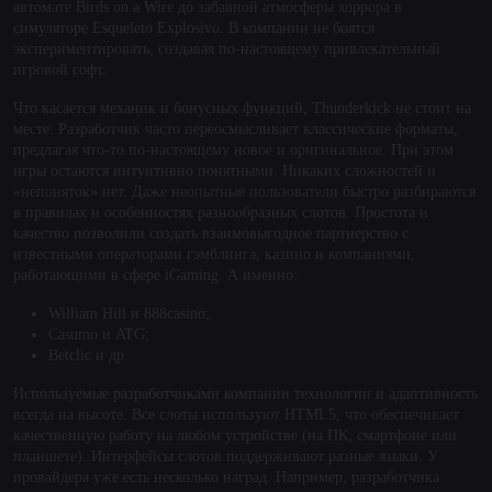
автомате Birds on a Wire до забавной атмосферы хоррора в
симуляторе Esqueleto Explosivo. В компании не боятся
экспериментировать, создавая по-настоящему привлекательный
игровой софт.
Что касается механик и бонусных функций, Thunderkick не стоит на
месте. Разработчик часто переосмысливает классические форматы,
предлагая что-то по-настоящему новое и оригинальное. При этом
игры остаются интуитивно понятными. Никаких сложностей и
«непоняток» нет. Даже неопытные пользователи быстро разбираются
в правилах и особенностях разнообразных слотов. Простота и
качество позволили создать взаимовыгодное партнерство с
известными операторами гэмблинга, казино и компаниями,
работающими в сфере iGaming. А именно:
William Hill и 888casino;
Casumo и ATG;
Betclic и др.
Используемые разработчиками компании технологии и адаптивность
всегда на высоте. Все слоты используют HTML5, что обеспечивает
качественную работу на любом устройстве (на ПК, смартфоне или
планшете). Интерфейсы слотов поддерживают разные языки. У
провайдера уже есть несколько наград. Например, разработчика