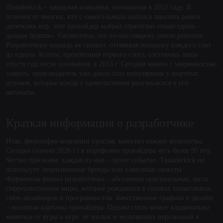
Thunderkick – шведская компания, основанная в 2012 году. В
отличие от многих, кто с самого начала пытался завалить рынок
десятками игр, этот провайдер выбрал стратегию «тише едешь –
дальше будешь». Согласитесь, это по-настоящему умное решение.
Разработчики никогда не спешит, оттачивая механику каждого слот
до идеала. Кстати, презентация первого слота, состоялась лишь
спустя год после основания, в 2013 г. Сегодня можно с уверенностью
заявить: производитель уже давно стал популярным у азартных
игроков, которые всегда с удовольствием развлекаются в его
автоматы.
Краткая информация о разработчике
Итак, философия компании простая: качество важнее количества.
Сегодня (начало 2026 г.) в портфолио провайдера чуть более 95 игр.
Честно признаем: каждая из них – целое событие. Thunderkick не
использует лицензионные бренды или известные сюжеты.
Фирменная фишка разработчика – абсолютно оригинальные, часто
сюрреалистичные миры, которые рождаются в головах талантливых
гейм-дизайнеров и программистов. Качественные графика и дизайн
– визитная карточка провайдера. Однако стиль может кардинально
меняться от игры к игре: от милых и мультяшных персонажей в