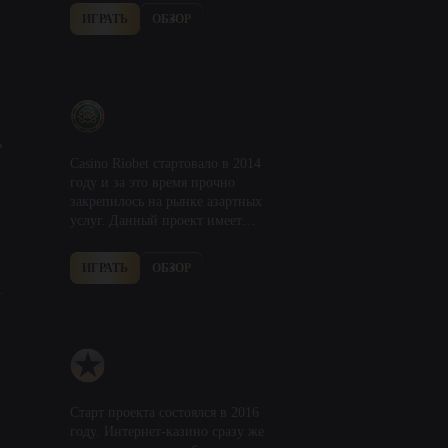
здесь более 8 тысяч…
ИГРАТЬ
ОБЗОР
ь
Casino Riobet стартовало в 2014
году и за это время прочно
закрепилось на рынке азартных
услуг. Данный проект имеет
большой опыт в гемблинг
индустрии…
ИГРАТЬ
ОБЗОР
.
Старт проекта состоялся в 2016
году. Интернет-казино сразу же