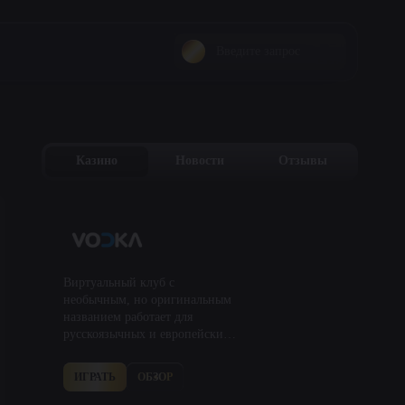
Казино
Новости
Отзывы
Виртуальный клуб с
необычным, но оригинальным
названием работает для
русскоязычных и европейских
пользователей. Площадка
заинтересовала большое
ИГРАТЬ
ОБЗОР
количество посетителей сразу
же после запуска. Это