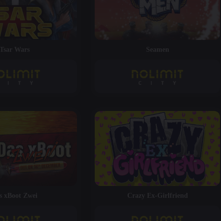
ЗОР
ИГРАТЬ
ОБЗОР
Tsar Wars
Seamen
ЗОР
ИГРАТЬ
ОБЗОР
s xBoot Zwei
Crazy Ex-Girlfriend