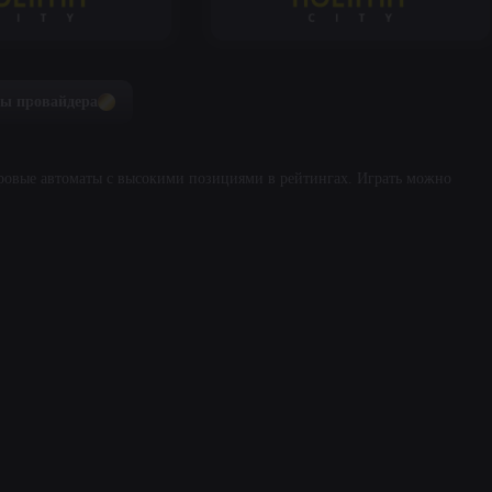
ры провайдера
игровые автоматы с высокими позициями в рейтингах. Играть можно