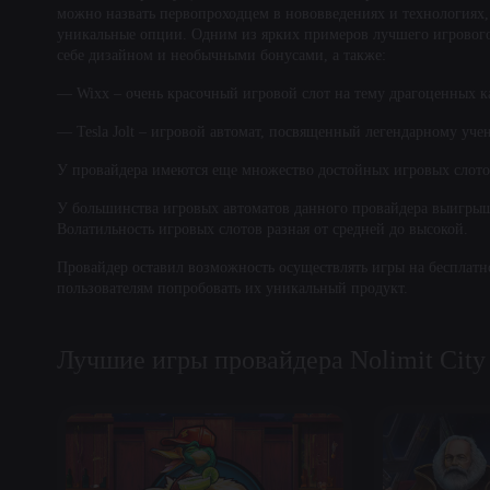
можно назвать первопроходцем в нововведениях и технологиях,
уникальные опции. Одним из ярких примеров лучшего игрового 
себе дизайном и необычными бонусами, а также:
— Wixx – очень красочный игровой слот на тему драгоценных к
— Tesla Jolt – игровой автомат, посвященный легендарному уче
У провайдера имеются еще множество достойных игровых слото
У большинства игровых автоматов данного провайдера выигрыш
Волатильность игровых слотов разная от средней до высокой.
Провайдер оставил возможность осуществлять игры на бесплатн
пользователям попробовать их уникальный продукт.
Лучшие игры провайдера Nolimit City