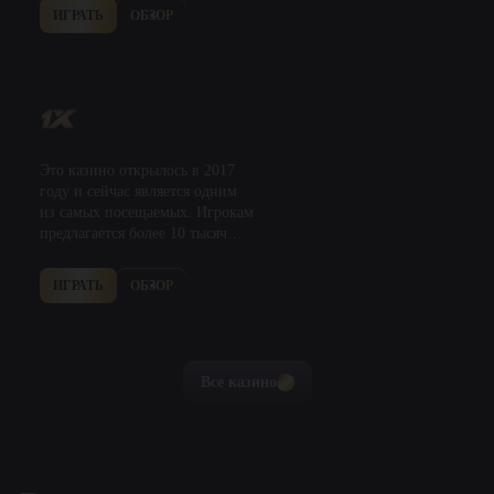
заинтересовала большое
ИГРАТЬ
ОБЗОР
количество посетителей сразу
же после запуска. Это
обусловлено…
Это казино открылось в 2017
году и сейчас является одним
из самых посещаемых. Игрокам
предлагается более 10 тысяч
слотов, а также различные
настольные игры,…
ИГРАТЬ
ОБЗОР
Все казино