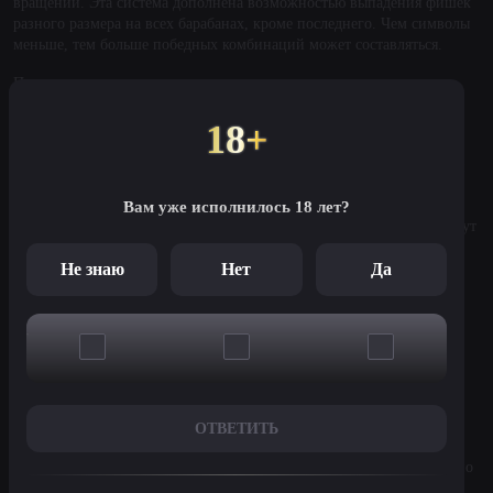
вращении. Эта система дополнена возможностью выпадения фишек
разного размера на всех барабанах, кроме последнего. Чем символы
меньше, тем больше победных комбинаций может составляться.
Помимо основного игрового поля, в слоте слева направо и справа
налево вращаются два дополнительных барабана снизу и сверху
основной игровой сетки. Они участвуют в составлении призовых
18+
цепочек наравне с остальными барабанами, но на них могут
выпадать только маленькие символы, и не будут выпадать вайлды и
скаттеры.
Вам уже исполнилось 18 лет?
Кроме того, в слоте крайне интересно работают вайлды. В них могут
превращаться символы, расположенные на клетках, на которых в
Не знаю
Нет
Да
течение нескольких лавин подряд составлялись призовые
комбинации.
Мы перечислили даже не все бонусы, которые разработчик
предлагает игрокам в Eternal Dynasty.
Что в итоге?
Слот, безусловно, атмосферный, яркий по дизайну, необычный по
ОТВЕТИТЬ
набору модификаторов. Возможно, последнее его свойство может
оттолкнуть игроков, привыкших к классическому геймплею. Можно
даже сказать, что Eternal Dynasty получился перенасыщенным