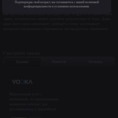
Подтверждая свой возраст, вы соглашаетесь с нашей политикой
нестандартными бонусами. Но, однажды разобравшись во всех
конфиденциальности и условиями использования.
механиках, поняв, как работают дополнительные барабаны, увидев,
как призовые комбинации выпадают одна за другой во время серии
лавин, пользователь сможет получить удовольствие от игры. Даже
демо этого слота захватывает, увлекает и точно заслуживает
внимания поклонников современных нестандартных гейммашин.
Смотрите также
Казино
Новости
Отзывы
Виртуальный клуб с
необычным, но оригинальным
названием работает для
русскоязычных и европейских
пользователей. Площадка