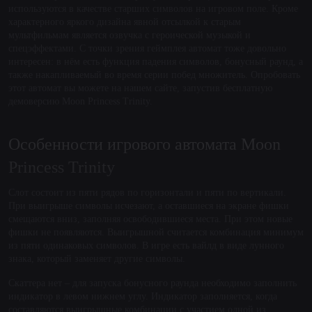
используются в качестве старших символов на игровом поле. Кроме
характерного яркого дизайна явной отсылкой к старым
мультфильмам является озвучка с героической музыкой и
спецэффектами. С точки зрения геймплея автомат тоже довольно
интересен: в нём есть функция падения символов, бонусный раунд, а
также накапливаемый во время серии побед множитель. Опробовать
этот автомат вы можете на нашем сайте, запустив бесплатную
демоверсию Moon Princess Trinity.
Особенности игрового автомата Moon
Princess Trinity
Слот состоит из пяти рядов по горизонтали и пяти по вертикали.
При выигрыше символы исчезают, а оставшиеся на экране фишки
смещаются вниз, заполняя освободившиеся места. При этом новые
фишки не появляются. Выигрышной считается комбинация минимум
из пяти одинаковых символов. В игре есть вайлд в виде лунного
знака, который заменяет другие символы.
Скаттера нет – для запуска бонусного раунда необходимо заполнить
индикатор в левом нижнем углу. Индикатор заполняется, когда
составляются выигрышные комбинации с участием одной из