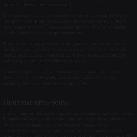
принцесс. Всего в нём пять делений.
В левом верхнем углу расположен счётчик множителей. Цифра на
нём растёт всякий раз, как в выигрышной комбинации участвуют
выделенные символы. Символы выделяются в случайном порядке
голубой рамкой перед каждым вращением.
В проигранном раунде может активироваться одна из сил лунных
принцесс. Это случайное событие, в рамках которого на поле могут
появиться два вайлда, исчезнуть два типа одинаковых фишек или
одни символы трансформироваться в другие.
У слота Moon Princess Trinity высокий уровень волатильности и
отдача 96,2 %. За один раунд можно поставить от 0,1 до 100
кредитов. Максимальный множитель – 4000х
Призовая игра-бонус
При заполнении бонусного индикатора запускается призовой раунд.
Во время него суперсилы лунных принцесс будут активироваться
после каждого вращения, не принёсшего победы. Силы
активируются по очереди. Когда все принцессы примут участие в
игре, раунд закончится. В его рамках можно получить максимум 20